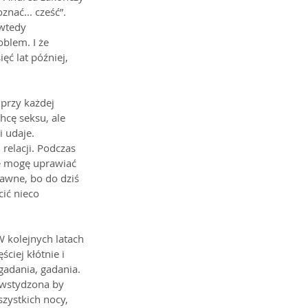
znać... cześć”. 
wtedy 
blem. I że 
ć lat później, 
przy każdej 
cę seksu, ale 
i udaje.
elacji. Podczas 
nie mogę uprawiać 
awne, bo do dziś 
ić nieco 
W kolejnych latach 
ciej kłótnie i 
gadania, gadania. 
awstydzona by 
zystkich nocy, 