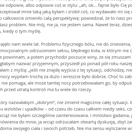
nie odpowie, albo odpowie coś w stylu: „ah, ok... fajnie było Cię po
kceptował mnie taką jaką byłam i zrobił coś, co wydawało mi się 
całkowicie zmieniło całą perspektywę: powiedział, że to nasz pro
z problem. Nie mój, nie ja, nie jestem sama. Nawet teraz, dziesię
, kiedy o tym myślę.
jęło nam wiele lat. Problemu fizycznego bólu, nie do zniesienia, 
emocjonalnym odrzuceniem seksu, błędnego koła, w którym nie ch
że powinnam, a potem przychodzi poczucie winy, że się zmuszam 
głabym nazwać przyjemnym, przyszedł po ponad pół roku naszej r
ałam z myślą: „jeśli nie znajdę wyjścia z tej sytuacji, odchodzę, 
 nocy wypiłam trochę za dużo i wreszcie było dobrze. Choć to zab
e nie pomaga, ale może tamtej nocy potrzebowałam go, by odpuśc
ch przed utratą kontroli ma tu wiele do rzeczy. 
tóry nazwałabym „dobrym”, nie zmienił magicznie całej sytuacji. 
 wzlotów i upadków – od czasu do czasu całkiem niezły seks, częś
wciąż nie byłam szczególnie zainteresowana. I mnóstwo gadania, 
mówienia do mnie, ja wciąż odrzucałam otwartą dyskusję, zbyt z
doma swojego ciała i swoich potrzeb. Nie ma sensu wyliczanie ws