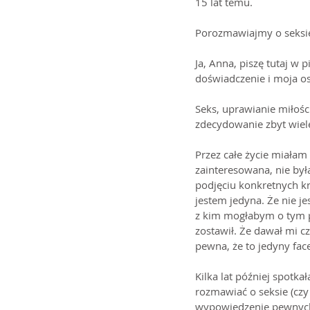
15 lat temu.
Porozmawiajmy o seksi
Ja, Anna, piszę tutaj w 
doświadczenie i moja o
Seks, uprawianie miłośc
zdecydowanie zbyt wiele
Przez całe życie miałam
zainteresowana, nie by
podjęciu konkretnych kr
jestem jedyna. Że nie j
z kim mogłabym o tym p
zostawił. Że dawał mi c
pewna, że to jedyny fac
Kilka lat później spotk
rozmawiać o seksie (czy
wypowiedzenie pewnych 