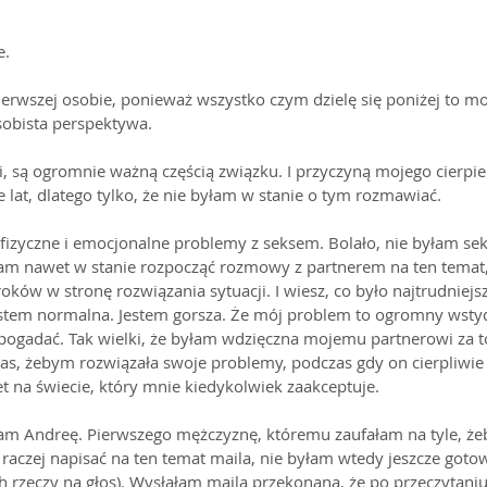
e.
pierwszej osobie, ponieważ wszystko czym dzielę się poniżej to mo
sobista perspektywa.
i, są ogromnie ważną częścią związku. I przyczyną mojego cierpie
 lat, dlatego tylko, że nie byłam w stanie o tym rozmawiać.
 fizyczne i emocjonalne problemy z seksem. Bolało, nie byłam se
łam nawet w stanie rozpocząć rozmowy z partnerem na ten temat,
oków w stronę rozwiązania sytuacji. I wiesz, co było najtrudniejs
estem normalna. Jestem gorsza. Że mój problem to ogromny wstyd
ogadać. Tak wielki, że byłam wdzięczna mojemu partnerowi za to
zas, żebym rozwiązała swoje problemy, podczas gdy on cierpliwie
et na świecie, który mnie kiedykolwiek zaakceptuje.
ałam Andreę. Pierwszego mężczyznę, któremu zaufałam na tyle, że
 raczej napisać na ten temat maila, nie byłam wtedy jeszcze goto
rzeczy na głos). Wysłałam maila przekonana, że po przeczytani