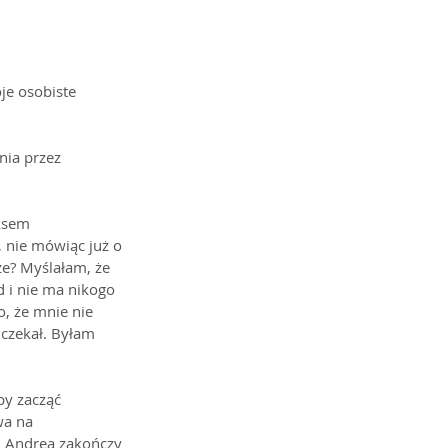
je osobiste 
nia przez 
ksem 
 nie mówiąc już o 
ze? Myślałam, że 
 i nie ma nikogo 
, że mnie nie 
 czekał. Byłam 
by zacząć 
wa na 
u Andrea zakończy 