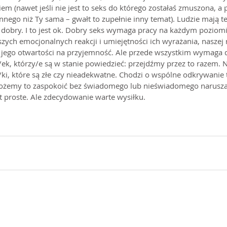
m (nawet jeśli nie jest to seks do którego zostałaś zmuszona, a 
nego niż Ty sama – gwałt to zupełnie inny temat). Ludzie mają też
 dobry. I to jest ok. Dobry seks wymaga pracy na każdym poziomi
zych emocjonalnych reakcji i umiejętności ich wyrażania, naszej 
 i jego otwartości na przyjemność. Ale przede wszystkim wymaga do
, którzy/e są w stanie powiedzieć: przejdźmy przez to razem. N
/ki, które są złe czy nieadekwatne. Chodzi o wspólne odkrywanie 
 możemy to zaspokoić bez świadomego lub nieświadomego narusza
st proste. Ale zdecydowanie warte wysiłku.