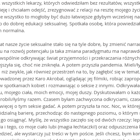
, wszystkich lekarzy, których odwiedziłam bez rezultatów, wszys
eję i chciałam odejść, zrezygnować z relacji na resztę mojego życ
e wszystko to mogłoby być dużo łatwiejsze gdybym wcześniej nau
 do dobrej edukacji seksualnej. Spotkała osobę, która powiedzia
em normalna.
at nasze życie seksualne stało się na tyle dobre, by zmienić narrac
 na rozwój potencjału (a taka zmiana paradygmatu ma naprawdę
 wspólnie odkrywając świat przyjemności i przekraczania różnych
jszyła się, choć nie zniknęła. A potem przyszła pandemia. Mieli/ł
niż zwykle, jak również przestrzeń na to, by zagłębić się w tema
wadzonej przez Karo Akrobal, oglądając jej filmiki, robiąc zapr
 w spotkaniach kobiet i rozmawiając o seksie z innymi. Odkrywał
 mojego ciała, moich emocji, mojej duszy. Dyskutowałam o każdej
zrobili/łyśmy razem. Czasem byłam zachwycona odkryciami, czas
ięcej o tym seksie gadać. A potem przyszła ta noc. Noc, w której
idzialną barierę, przechodząc do następnego poziomu, o którym
 go osiągnąć. Myślę, że wszystko zaczęło się od dwóch rzeczy: le
 i tego, co moje ciało lubi (magia łechtaczki!) oraz odpuszczenia k
dzieć, ale wystarczy już treści w tym poście. Jeśli chcesz, bym k