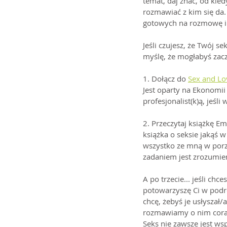
temat, daj znać, od kie
rozmawiać z kim się da.
gotowych na rozmowę i t
Jeśli czujesz, że Twój se
myślę, że mogłabyś zacz
1. Dołącz do 
Sex and Lo
Jest oparty na Ekonomii 
profesjonalist(k)ą, jeśl
2. Przeczytaj książkę Em
książka o seksie jakąś w
wszystko ze mną w porz
zadaniem jest zrozumien
A po trzecie... jeśli c
potowarzyszę Ci w podró
chcę, żebyś je usłyszał/a
rozmawiamy o nim coraz
Seks nie zawsze jest wsp