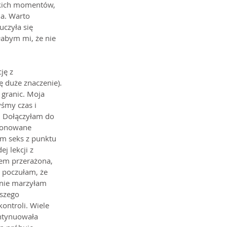
tkich momentów, 
ia. Warto 
czyła się 
łabym mi, że nie 
ję z 
 duże znaczenie). 
 granic. Moja 
yśmy czas i 
t. Dołączyłam do 
oponowane 
am seks z punktu 
 lekcji z 
em przerażona, 
 poczułam, że 
 nie marzyłam 
pszego 
ontroli. Wiele 
ontynuowała 