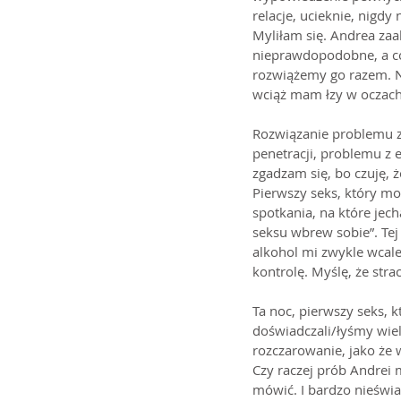
relacje, ucieknie, nigdy 
Myliłam się. Andrea zaa
nieprawdopodobne, a co 
rozwiążemy go razem. Nas
wciąż mam łzy w oczach
Rozwiązanie problemu za
penetracji, problemu z 
zgadzam się, bo czuję, 
Pierwszy seks, który mo
spotkania, na które jech
seksu wbrew sobie”. Tej
alkohol mi zwykle wcal
kontrolę. Myślę, że stra
Ta noc, pierwszy seks, k
doświadczali/łyśmy wielu
rozczarowanie, jako że 
Czy raczej prób Andrei 
mówić. I bardzo nieświa