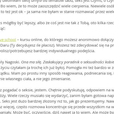
dy uwolniłam swój umysł od tematów tabu, seks jest czymś, o czy
 Bo wiem, że to może zaoszczędzić wiele cierpienia. Niewiele osób
o też jest ok – ja sama nie byłam w stanie rozmawiać przez wiele,
ks mógłby być lepszy, albo że coś jest nie tak z Tobą, oto kilka rze
ąć:
ve school
 – kursu online, do którego możesz anonimowo dołączyć
Daru (Ty decydujesz ile płacisz). Możesz też zdecydować się na pr
i wolisz/potrzebujesz bardziej indywidualnego podejścia.
ily Nagoski. 
Ona ma siłę. Zaskakujący poradnik o seksualności kobie
 życiu czytałam (a trochę ich już było). Pomogła mi też bardzo w 
ądku. Mam po prostu inny sposób reagowania, podniecania się, i
ie własnego ciała, a nie jego zmienianie.
hcesz pogadać o seksie, jestem. Chętnie podyskutuję, odpowiem na 
ży. Wiele rzeczy musiało się wydarzyć, zanim byłam gotowa napis
. Seks jest dużo bardziej złożony niż to, jak go prezentujemy. Nawe
 więcej, często rozmowa koncentruje się przede wszystkim na w
aniały. Może być, oczywiście, dziś nawet ja to wiem. Ale może by