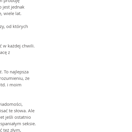
m próbuję 
 jest jednak 
 wiele lat.
czy, od których 
 w każdej chwili. 
acę z 
t
. To najlepsza 
zrozumieniu, że 
td. i moim 
wiadomości, 
ać te słowa. Ale 
t jeśli ostatnio 
spaniałym seksie. 
ć też złym, 