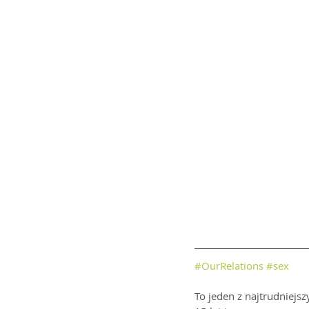
#OurRelations
#sex
To jeden z najtrudniejsz