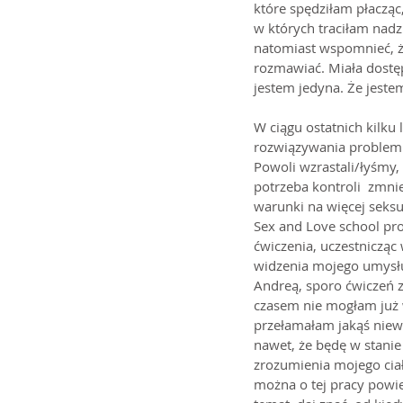
które spędziłam płacząc
w których traciłam nadzi
natomiast wspomnieć, ż
rozmawiać. Miała dostęp
jestem jedyna. Że jest
W ciągu ostatnich kilku l
rozwiązywania problemu
Powoli wzrastali/łyśmy,
potrzeba kontroli  zmnie
warunki na więcej seksu 
Sex and Love school pro
ćwiczenia, uczestnicząc
widzenia mojego umysłu,
Andreą, sporo ćwiczeń 
czasem nie mogłam już w
przełamałam jakąś niew
nawet, że będę w stanie
zrozumienia mojego ciała
można o tej pracy powie