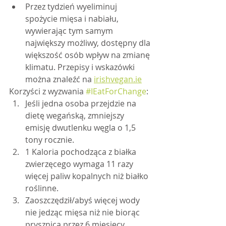
Przez tydzień wyeliminuj 
spożycie mięsa i nabiału, 
wywierając tym samym 
największy możliwy, dostępny dla 
większość osób wpływ na zmianę 
klimatu. Przepisy i wskazówki 
można znaleźć na 
irishvegan.ie
Korzyści z wyzwania 
#IEatForChange
:
Jeśli jedna osoba przejdzie na 
dietę wegańską, zmniejszy 
emisję dwutlenku węgla o 1,5 
tony rocznie.
1 Kaloria pochodząca z białka 
zwierzęcego wymaga 11 razy 
więcej paliw kopalnych niż białko 
roślinne.
Zaoszczędził/abyś więcej wody 
nie jedząc mięsa niż nie biorąc 
prysznica przez 6 miesięcy.