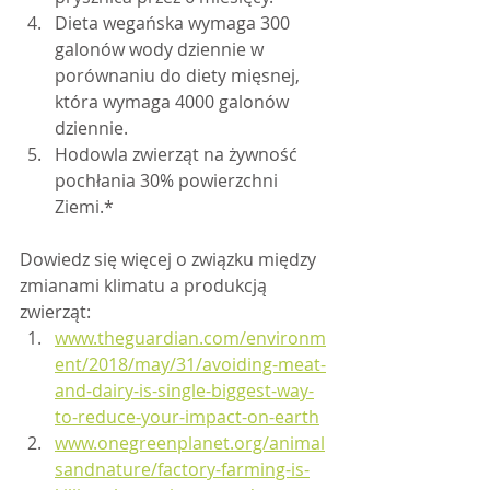
Dieta wegańska wymaga 300 
galonów wody dziennie w 
porównaniu do diety mięsnej, 
która wymaga 4000 galonów 
dziennie.
Hodowla zwierząt na żywność 
pochłania 30% powierzchni 
Ziemi.*
Dowiedz się więcej o związku między 
zmianami klimatu a produkcją 
zwierząt:
www.theguardian.com/environm
ent/2018/may/31/avoiding-meat-
and-dairy-is-single-biggest-way-
to-reduce-your-impact-on-earth
www.onegreenplanet.org/animal
sandnature/factory-farming-is-