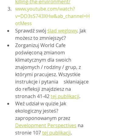
killing-the-environment/
www.youtube.com/watch?
v=DD3sS743XHw&ab_channel=H
otMess
Sprawdź swój 
ślad węglowy
. Jak 
możesz to zmniejszyć?
Zorganizuj World Cafe 
poświęconą zmianom 
klimatycznym dla swoich 
znajomych / rodziny / grup, z 
którymi pracujesz. Wszystkie 
instrukcje i pytania 	skłaniające 
do refleksji znajdziesz na 
stronach 41-42 
tej publikacji
.
Weź udział w quizie Jak 
ekologiczny jesteś? 
zaproponowanym przez 
Development Perspectives
 na 
stronie 107 
tej publikacji
. 