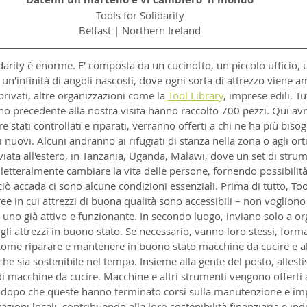
Tools for Solidarity
Belfast | Northern Ireland
idarity è enorme. E' composta da un cucinotto, un piccolo ufficio,
 un'infinità di angoli nascosti, dove ogni sorta di attrezzo viene a
rivati, altre organizzazioni come la 
Tool Library
, imprese edili. Tu
orno precedente alla nostra visita hanno raccolto 700 pezzi. Qui a
 stati controllati e riparati, verranno offerti a chi ne ha più bisog
 nuovi. Alcuni andranno ai rifugiati di stanza nella zona o agli or
viata all'estero, in Tanzania, Uganda, Malawi, dove un set di strum
etteralmente cambiare la vita delle persone, fornendo possibilità
ò accada ci sono alcune condizioni essenziali. Prima di tutto, Tool
ee in cui attrezzi di buona qualità sono accessibili – non vogliono 
è uno già attivo e funzionante. In secondo luogo, inviano solo a or
 attrezzi in buono stato. Se necessario, vanno loro stessi, forma
come riparare e mantenere in buono stato macchine da cucire e altr
he sia sostenibile nel tempo. Insieme alla gente del posto, allesti
i macchine da cucire. Macchine e altri strumenti vengono offerti a
o dopo che queste hanno terminato corsi sulla manutenzione e imp
azioni locali, contribuendo alla loro sostenibilità finanziaria e in