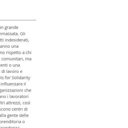
 un grande 
mmassata. Gli 
tti indesiderati, 
vranno una 
no rispetto a chi 
ti comunitari, ma 
enti o una 
 di lavoro e 
s for Solidarity 
influenzare il 
ganizzazioni che 
no i lavoratori 
i attrezzi, così 
scono centri di 
lla gente delle 
renditoria o 
dipendenza.