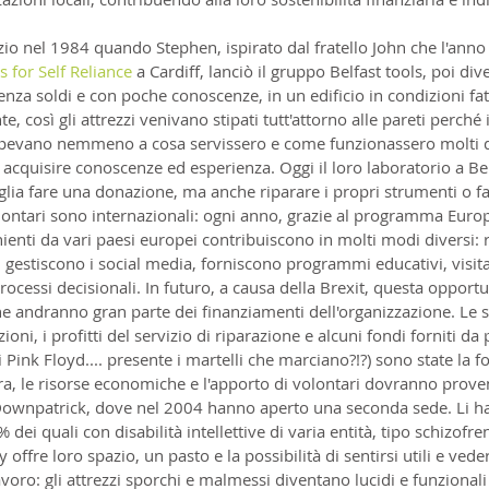
zio nel 1984 quando Stephen, ispirato dal fratello John che l'ann
s for Self Reliance
 a Cardiff, lanciò il gruppo Belfast tools, poi div
senza soldi e con poche conoscenze, in un edificio in condizioni fatis
, così gli attrezzi venivano stipati tutt'attorno alle pareti perché 
pevano nemmeno a cosa servissero e come funzionassero molti degl
cquisire conoscenze ed esperienza. Oggi il loro laboratorio a Belf
glia fare una donazione, ma anche riparare i propri strumenti o fa
lontari sono internazionali: ogni anno, grazie al programma Europ
ienti da vari paesi europei contribuiscono in molti modi diversi: 
, gestiscono i social media, forniscono programmi educativi, visita
ocessi decisionali. In futuro, a causa della Brexit, questa opportu
ne andranno gran parte dei finanziamenti dell'organizzazione. Le 
ioni, i profitti del servizio di riparazione e alcuni fondi forniti d
 Pink Floyd.... presente i martelli che marciano?!?) sono state la f
Ora, le risorse economiche e l'apporto di volontari dovranno proven
Downpatrick, dove nel 2004 hanno aperto una seconda sede. Li ha
 dei quali con disabilità intellettive di varia entità, tipo schizofre
y offre loro spazio, un pasto e la possibilità di sentirsi utili e vedere
oro: gli attrezzi sporchi e malmessi diventano lucidi e funzionali 