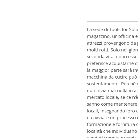
La sede di Tools for Sol
magazzino, un'officina e
attrezzi provengono da p
molti rotti. Solo nel gi
seconda vita: dopo essere
preferisce acquistarne di
la maggior parte sarà in
macchina da cucire può l
sostentamento. Perché ci
non invia mai nulla in ar
mercato locale, se ce n'
sanno come mantenere gli
locali, insegnando loro 
da avviare un processo c
formazione e fornitura d
località che individuan
venduti tramite organizz