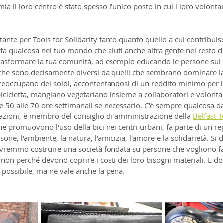
a il loro centro è stato spesso l'unico posto in cui i loro volonta
tante per Tools for Solidarity tanto quanto quello a cui contribui
: fa qualcosa nel tuo mondo che aiuti anche altra gente nel resto 
 trasformare la tua comunità, ad esempio educando le persone sui 
 che sono decisamente diversi da quelli che sembrano dominare la
reoccupano dei soldi, accontentandosi di un reddito minimo per i 
bicicletta, mangiano vegetariano insieme a collaboratori e volonta
e 50 alle 70 ore settimanali se necessario. C'è sempre qualcosa da
 azioni, è membro del consiglio di amministrazione della 
Belfast T
 promuovono l'uso della bici nei centri urbani, fa parte di un rep
one, l'ambiente, la natura, l'amicizia, l'amore e la solidarietà. Si d
vremmo costruire una società fondata su persone che vogliono fa
 non perché devono coprire i costi dei loro bisogni materiali. E d
 possibile, ma ne vale anche la pena.