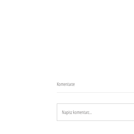
Komentarze
13 minuti di vita
Napisz komentarz...