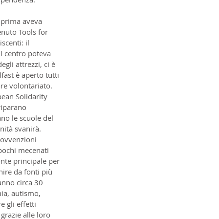
o prima aveva 
enuto Tools for 
centi: il 
il centro poteva 
i attrezzi, ci è 
ast è aperto tutti 
re volontariato. 
ean Solidarity 
riparano 
no le scuole del 
nità svanirà. 
sovvenzioni 
a pochi mecenati 
onte principale per 
ire da fonti più 
nno circa 30 
nia, autismo, 
 gli effetti 
grazie alle loro 