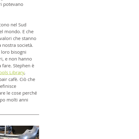
ri potevano 
scono nel Sud 
del mondo. E che 
valori che stanno 
 nostra società. 
loro bisogni 
ri, e non hanno 
 fare. Stephen è 
ools Library
, 
air cafè. Ciò che 
efinisce 
re le cose perché 
opo molti anni 