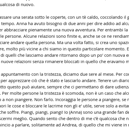
qualcosa di nuovo.
assare una serata sotto le coperte, con un tè caldo, coccolando il g
 tempo. Anna ha avuto bisogno di due anni per dire addio ad alcun
er abbracciare pienamente una nuova avventura. Per entrambi la co
le persone. Alcune relazioni sono finite e, anche se ce ne rendi
sciare andare quella persona. Ma una volta fatto, si crea uno spaz
, molto più vicine a chi siamo in questo particolare momento. E
di quelli che lasciamo andare ritornano dopo un po' con nuova en
 nuove relazioni senza rimanere bloccati in quello che eravamo 
un appuntamento con la tristezza, diciamo due sere al mese. Per co
per apprezzare ciò che è stato e lasciarlo andare. Tenere un diario, 
tto questo può aiutare, sempre che ci permettano di dare udienza 
. Per molte persone la tristezza è scomoda, non è un caso che al
no a non piangere. Non farlo. Incoraggia le persone a piangere, se
ori le cose e bloccare le lacrime non gli e' utile, serve solo a evitar
he soffre. Piangi, piangi, piangi! Io (Anna) sono una grande fan de
scermi meglio. Quando sento che dentro di me c’è qualcosa che 
incio a parlare, solitamente ad Andrea, di quello che mi viene in