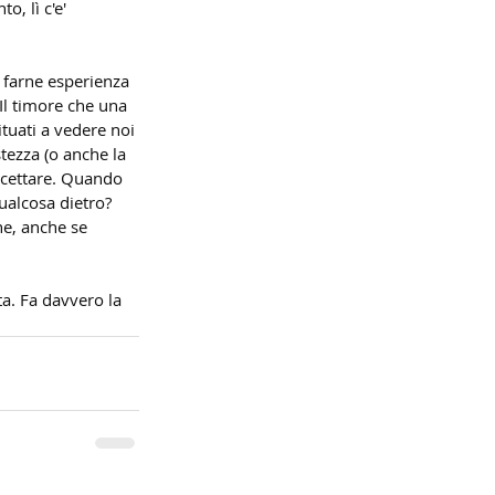
, lì c'e' 
a farne esperienza 
Il timore che una 
tuati a vedere noi 
stezza (o anche la 
ccettare. Quando 
ualcosa dietro? 
he, anche se 
ta. Fa davvero la 