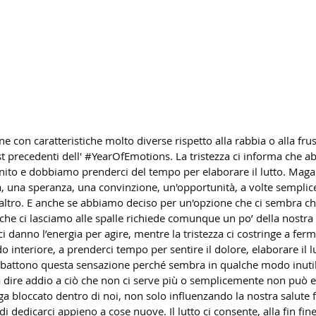
 con caratteristiche molto diverse rispetto alla rabbia o alla frus
 precedenti dell' 
#YearOfEmotions
. La tristezza ci informa che 
inito e dobbiamo prenderci del tempo per elaborare il lutto. Mag
, una speranza, una convinzione, un'opportunità, a volte sempli
altro. E anche se abbiamo deciso per un'opzione che ci sembra c
e che ci lasciamo alle spalle richiede comunque un po’ della nostra 
ci danno l’energia per agire, mentre la tristezza ci costringe a ferm
 interiore, a prenderci tempo per sentire il dolore, elaborare il l
ombattono questa sensazione perché sembra in qualche modo inuti
dire addio a ciò che non ci serve più o semplicemente non può e
bloccato dentro di noi, non solo influenzando la nostra salute f
dedicarci appieno a cose nuove. Il lutto ci consente, alla fin fine,