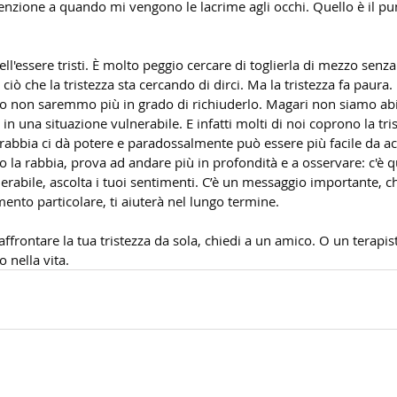
enzione a quando mi vengono le lacrime agli occhi. Quello è il punto
ll'essere tristi. È molto peggio cercare di toglierla di mezzo senz
ò che la tristezza sta cercando di dirci. Ma la tristezza fa paura. 
so non saremmo più in grado di richiuderlo. Magari non siamo abi
 in una situazione vulnerabile. E infatti molti di noi coprono la tri
 rabbia ci dà potere e paradossalmente può essere più facile da a
o la rabbia, prova ad andare più in profondità e a osservare: c'è q
nerabile, ascolta i tuoi sentimenti. C’è un messaggio importante, c
to particolare, ti aiuterà nel lungo termine.
 affrontare la tua tristezza da sola, chiedi a un amico. O un terapis
o nella vita.