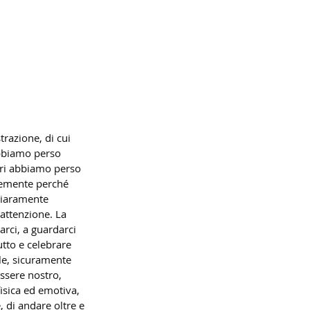
trazione, di cui 
abbiamo perso 
ari abbiamo perso 
cemente perché 
hiaramente 
attenzione. La 
arci, a guardarci 
utto e celebrare 
le, sicuramente 
ssere nostro, 
isica ed emotiva, 
 di andare oltre e 