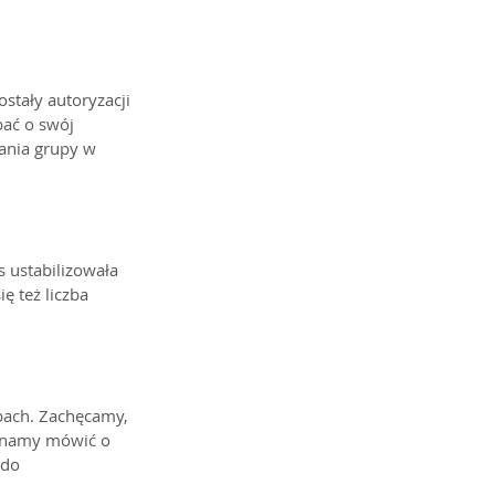
stały autoryzacji 
ać o swój 
wania grupy w 
 ustabilizowała 
ę też liczba 
ebach. Zachęcamy, 
zynamy mówić o 
 do 