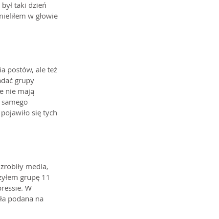
był taki dzień 
mieliłem w głowie 
 postów, ale też 
adać grupy 
e nie mają 
o samego 
pojawiło się tych 
zrobiły media, 
zyłem grupę 11 
ressie. W 
ała podana na 