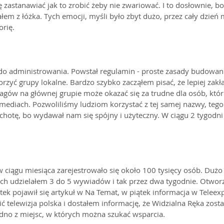
ę zastanawiać jak to zrobić żeby nie zwariować. I to dosłownie, bo 
łem z łóżka. Tych emocji, myśli było zbyt dużo, przez cały dzień 
orię.
o administrowania. Powstał regulamin - proste zasady budowania
orzyć grupy lokalne. Bardzo szybko zacząłem pisać, że lepiej zakł
agów na głównej grupie może okazać się za trudne dla osób, któr
mediach. Pozwoliliśmy ludziom korzystać z tej samej nazwy, teg
ochotę, bo wydawał nam się spójny i użyteczny. W ciągu 2 tygodni 
w ciągu miesiąca zarejestrowało się około 100 tysięcy osób. Dużo 
rych udzielałem 3 do 5 wywiadów i tak przez dwa tygodnie. Otwor
ek pojawił się artykuł w Na Temat, w piątek informacja w Teleexp
 telewizja polska i dostałem informację, że Widzialna Ręka zost
edno z miejsc, w których można szukać wsparcia. 