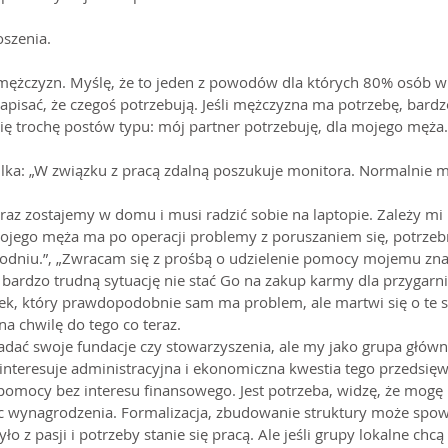
oszenia.
mężczyzn. Myślę, że to jeden z powodów dla których 80% osób w 
 napisać, że czegoś potrzebują. Jeśli mężczyzna ma potrzebę, bardz
się trochę postów typu: mój partner potrzebuję, dla mojego męża.
kilka: „W związku z pracą zdalną poszukuje monitora. Normalnie m
raz zostajemy w domu i musi radzić sobie na laptopie. Zależy mi
 mojego męża ma po operacji problemy z poruszaniem się, potrze
godniu.”, „Zwracam się z prośbą o udzielenie pomocy mojemu z
 bardzo trudną sytuację nie stać Go na zakup karmy dla przygarni
k, który prawdopodobnie sam ma problem, ale martwi się o te sw
a chwilę do tego co teraz.
adać swoje fundacje czy stowarzyszenia, ale my jako grupa główn
interesuje administracyjna i ekonomiczna kwestia tego przedsięwz
pomocy bez interesu finansowego. Jest potrzeba, widzę, że mogę
 wynagrodzenia. Formalizacja, zbudowanie struktury może spowo
o z pasji i potrzeby stanie się pracą. Ale jeśli grupy lokalne chcą