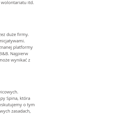
wolontariatu itd. 
ez duże firmy. 
nicjatywami. 
znanej platformy 
rB&B. Najpierw 
 może wynikać z 
wicowych. 
py Spina, która 
yskutujemy o tym 
owych zasadach, 