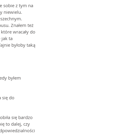
ie sobie z tym na 
y niewielu. 
owszechnym. 
obusu. Znałem też 
 które wracały do 
jak ta 
jnie byłoby taką 
iedy byłem 
 się do 
biła się bardzo 
ę to dalej, czy 
odpowiedzialności 