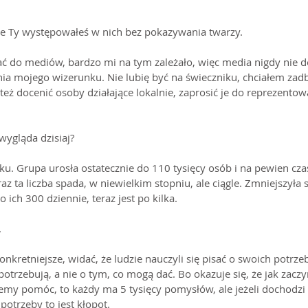
ale Ty występowałeś w nich bez pokazywania twarzy.
ać do mediów, bardzo mi na tym zależało, więc media nigdy nie do
ia mojego wizerunku. Nie lubię być na świeczniku, chciałem zadb
też docenić osoby działające lokalnie, zaprosić je do reprezento
wygląda dzisiaj?
ku. Grupa urosła ostatecznie do 110 tysięcy osób i na pewien czas
az ta liczba spada, w niewielkim stopniu, ale ciągle. Zmniejszyła si
 ich 300 dziennie, teraz jest po kilka. 
.
onkretniejsze, widać, że ludzie nauczyli się pisać o swoich potrz
potrzebują, a nie o tym, co mogą dać. Bo okazuje się, że jak zac
emy pomóc, to każdy ma 5 tysięcy pomysłów, ale jeżeli dochodzi
otrzeby to jest kłopot. 