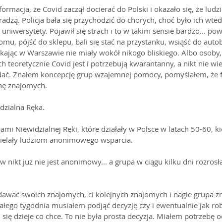
ormacja, że Covid zaczął docierać do Polski i okazało się, że ludz
adzą. Policja bała się przychodzić do chorych, choć było ich wted
 uniwersytety. Pojawił się strach i to w takim sensie bardzo... p
domu, pójść do sklepu, bali się stać na przystanku, wsiąść do aut
kając w Warszawie nie miały wokół nikogo bliskiego. Albo osoby,
ch teoretycznie Covid jest i potrzebują kwarantanny, a nikt nie wie 
ć. Znałem koncepcję grup wzajemnej pomocy, pomyślałem, że fa
chę znajomych.
dzialna Ręka. 
ami Niewidzialnej Ręki, które działały w Polsce w latach 50-60, k
zielały ludziom anonimowego wsparcia. 
 nikt już nie jest anonimowy... a grupa w ciągu kilku dni rozrosła
awać swoich znajomych, ci kolejnych znajomych i nagle grupa zro
łego tygodnia musiałem podjąć decyzję czy i ewentualnie jak robi
 się dzieje co chce. To nie była prosta decyzja. Miałem potrzebę 