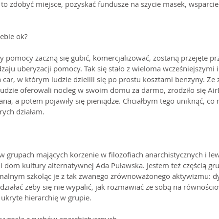
to zdobyć miejsce, pozyskać fundusze na szycie masek, wsparcie 
iebie ok?
y pomocy zaczną się gubić, komercjalizować, zostaną przejęte prz
aju uberyzacji pomocy. Tak się stało z wieloma wcześniejszymi i
car, w którym ludzie dzielili się po prostu kosztami benzyny. Ze 
 ludzie oferowali nocleg w swoim domu za darmo, zrodziło się Ai
iana, a potem pojawiły się pieniądze. Chciałbym tego uniknąć, co
órych działam.
w grupach mających korzenie w filozofiach anarchistycznych i le
dom kultury alternatywnej Ada Puławska. Jestem też częścią gru
alnym szkoląc je z tak zwanego zrównoważonego aktywizmu: d
k działać żeby się nie wypalić, jak rozmawiać ze sobą na równości
ć ukryte hierarchię w grupie.