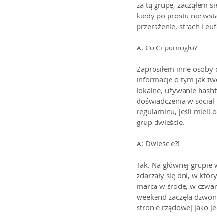
za tą grupę, zacząłem si
kiedy po prostu nie wsta
przerażenie, strach i euf
A: Co Ci pomogło?
Zaprosiłem inne osoby d
informacje o tym jak tw
lokalne, używanie hasht
doświadczenia w social 
regulaminu, jeśli mieli 
grup dwieście. 
A: Dwieście?!
Tak. Na głównej grupie 
zdarzały się dni, w któ
marca w środę, w czwart
weekend zaczęła dzwonić
stronie rządowej jako j