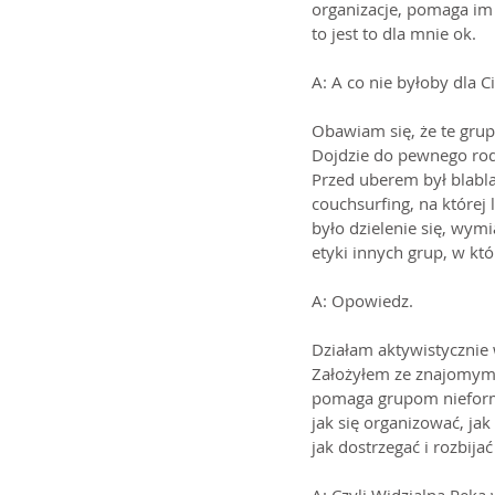
organizacje, pomaga im 
to jest to dla mnie ok. 
A: A co nie byłoby dla C
Obawiam się, że te grup
Dojdzie do pewnego rodz
Przed uberem był blabla 
couchsurfing, na której
było dzielenie się, wym
etyki innych grup, w kt
A: Opowiedz.
Działam aktywistycznie 
Założyłem ze znajomymi 
pomaga grupom nieform
jak się organizować, ja
jak dostrzegać i rozbija