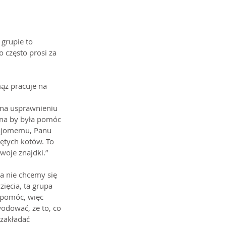
grupie to 
o często prosi za 
 
ąż pracuje na 
 na usprawnieniu 
bna by była pomóc 
najomemu, Panu 
ętych kotów. To 
oje znajdki.” 
a nie chcemy się 
ięcia, ta grupa 
 pomóc, więc 
dować, że to, co 
 zakładać 