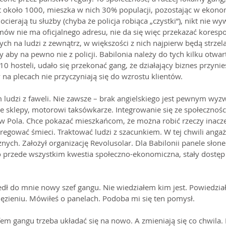
st około 1000, mieszka w nich 30% populacji, pozostając w ekonom
docierają tu służby (chyba że policja robiąca „czystki”), nikt nie wy
omów nie ma oficjalnego adresu, nie da się więc przekazać korespo
rtych na ludzi z zewnątrz, w większości z nich najpierw będą strzel
y aby na pewno nie z policji. Babilonia należy do tych kilku otwart
 10 hosteli, udało się przekonać gang, że działający biznes przynies
 na plecach nie przyczyniają się do wzrostu klientów.
m ludzi z faweli. Nie zawsze – brak angielskiego jest pewnym wyz
e sklepy, motorowi taksówkarze. Integrowanie się ze społecznością
ów Pola. Chce pokazać mieszkańcom, że można robić rzeczy inacze
regować śmieci. Traktować ludzi z szacunkiem. W tej chwili angaż
nych. Założył organizację Revolusolar. Dla Babilonii panele słonec
to przede wszystkim kwestia społeczno-ekonomiczna, stały dostęp
zedł do mnie nowy szef gangu. Nie wiedziałem kim jest. Powiedział
więzieniu. Mówiłeś o panelach. Podoba mi się ten pomysł.
m gangu trzeba układać się na nowo. A zmieniają się co chwila. 