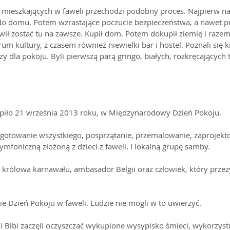
mieszkających w faweli przechodzi podobny proces. Najpierw na
o domu. Potem wzrastające poczucie bezpieczeństwa, a nawet pr
wił zostać tu na zawsze. Kupił dom. Potem dokupił ziemię i razem 
um kultury, z czasem również niewielki bar i hostel. Poznali się ki
y dla pokoju. Byli pierwszą parą gringo, białych, rozkręcających 
tąpiło 21 września 2013 roku, w Międzynarodowy Dzień Pokoju.
ygotowanie wszystkiego, posprzątanie, przemalowanie, zaprojekt
ymfoniczną złożoną z dzieci z faweli. I lokalną grupę samby.
ż królowa karnawału, ambasador Belgii oraz człowiek, który prze
e Dzień Pokoju w faweli. Ludzie nie mogli w to uwierzyć.
l i Bibi zaczęli oczyszczać wykupione wysypisko śmieci, wykorzyst