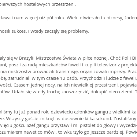
ierwszych hostelowych przestrzeni.
dawali nam więcej niż pół roku. Wielu otwierało tu biznesy, żaden
.
osili sukces. I wtedy zaczęły się problemy.
się w Brazylii Mistrzostwa Świata w piłce nożnej. Choć Pol i Bib
ni, poszli za radą mieszkańców faweli i kupili telewizor z projek
ania mistrzostw prowadzili transmisję, organizowali imprezy. Prac
bę, zatrudniali w tym czasie 12 osób. Przychodzili ludzie z faweli,
ści. Czasem jednej nocy, na ich niewielkiej przestrzeni, pojawia
tów. Udało się wtedy trochę zaoszczędzić, dokupić nieco ziemi. T
liśmy tu już ponad rok, dziewięciu członków gangu z wielkimi ka
e. Wszyscy goście zniknęli w dosłownie kilka sekund. Zostaliśmy
ewięciu gości. Szef gangu przystawił mi pistolet do głowy i wycedził
rozumiałem nawet co mówi, to wkurzyło go jeszcze bardziej. Powie