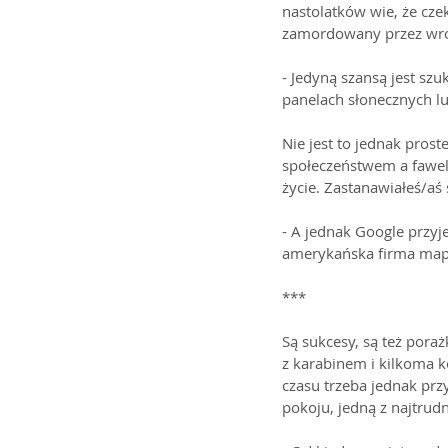
nastolatków wie, że czeka
zamordowany przez wrogi 
- Jedyną szansą jest szu
panelach słonecznych lu
Nie jest to jednak pros
społeczeństwem a fawel
życie. Zastanawiałeś/aś
- A jednak Google przyj
amerykańska firma map
***
Są sukcesy, są też pora
z karabinem i kilkoma k
czasu trzeba jednak przy
pokoju, jedną z najtrud