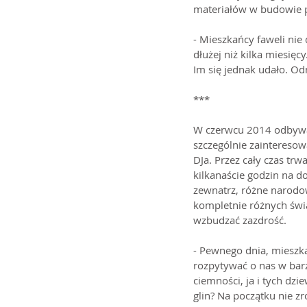
materiałów w budowie p
- Mieszkańcy faweli nie 
dłużej niż kilka miesięcy
Im się jednak udało. Odn
***
W czerwcu 2014 odbywały 
szczególnie zainteresowa
DJa. Przez cały czas trw
kilkanaście godzin na do
zewnatrz, różne narodowo
kompletnie różnych świa
wzbudzać zazdrość.
- Pewnego dnia, mieszka
rozpytywać o nas w barz
ciemności, ja i tych dzi
glin? Na początku nie z