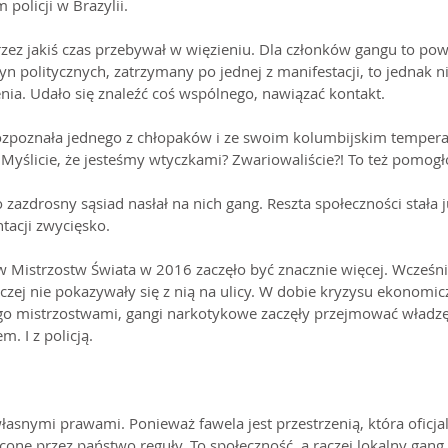
 policji w Brazylii.
przez jakiś czas przebywał w więzieniu. Dla członków gangu to po
yn politycznych, zatrzymany po jednej z manifestacji, to jednak ni
ia. Udało się znaleźć coś wspólnego, nawiązać kontakt.
 rozpoznała jednego z chłopaków i ze swoim kolumbijskim temper
? Myślicie, że jesteśmy wtyczkami? Zwariowaliście?! To też pomogł
 zazdrosny sąsiad nasłał na nich gang. Reszta społeczności stała j
ntacji zwycięsko.
w Mistrzostw Świata w 2016 zaczęło być znacznie więcej. Wcześnie
czej nie pokazywały się z nią na ulicy. W dobie kryzysu ekonomic
o mistrzostwami, gangi narkotykowe zaczęły przejmować władzę
. I z policją.
łasnymi prawami. Ponieważ fawela jest przestrzenią, która oficjaln
cone przez państwo reguły. To społeczność, a raczej lokalny gang