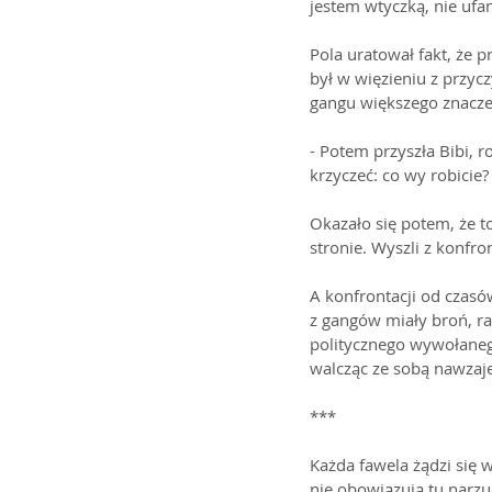
jestem wtyczką, nie ufam
Pola uratował fakt, że 
był w więzieniu z przycz
gangu większego znaczen
- Potem przyszła Bibi,
krzyczeć: co wy robicie
Okazało się potem, że to
stronie. Wyszli z konfro
A konfrontacji od czasó
z gangów miały broń, ra
politycznego wywołaneg
walcząc ze sobą nawzajem
***
Każda fawela żądzi się w
nie obowiązują tu narzu