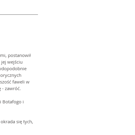
mi, postanowił 
jej wejściu 
awdopodobnie 
zorycznych 
szość faweli w 
 - zawróć.
 Botafogo i 
okrada się tych, 