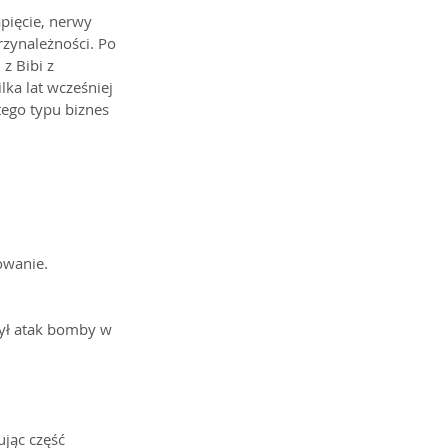
pięcie, nerwy 
zynależności. Po 
z Bibi z 
lka lat wcześniej 
tego typu biznes 
owanie. 
żył atak bomby w 
ując część 