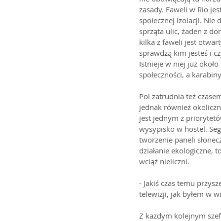
zasady. Faweli w Rio je
społecznej izolacji. Nie 
sprząta ulic, żaden z d
kilka z faweli jest otwa
sprawdzą kim jesteś i cz
Istnieje w niej już około
społeczności, a karabiny
Pol zatrudnia też czase
jednak również okoliczn
jest jednym z priorytet
wysypisko w hostel. Seg
tworzenie paneli słonecz
działanie ekologiczne, 
wciąż nieliczni.
- Jakiś czas temu przys
telewizji, jak byłem w 
Z każdym kolejnym szefe