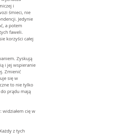
iczej i 
wozi śmieci, nie 
ndencji. Jedynie 
ać, a potem 
ych faweli. 
ie korzyści całej 
waniem. Zyskują 
 i jej wspieranie 
j. Zmienić 
uje się w 
zne to nie tylko 
 do prądu mają 
: widziałem cię w 
Każdy z tych 