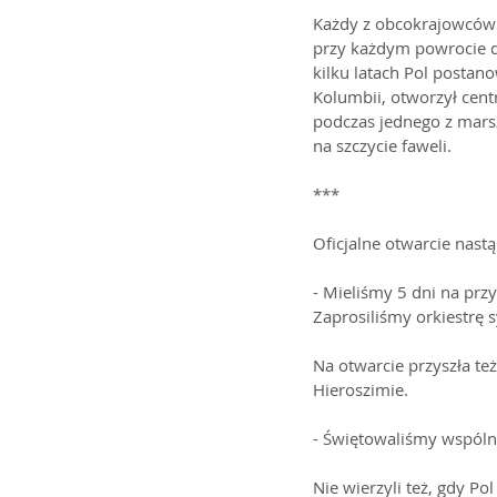
Każdy z obcokrajowców 
przy każdym powrocie d
kilku latach Pol postano
Kolumbii, otworzył centr
podczas jednego z marsz
na szczycie faweli.
***
Oficjalne otwarcie nas
- Mieliśmy 5 dni na prz
Zaprosiliśmy orkiestrę s
Na otwarcie przyszła te
Hieroszimie.
- Świętowaliśmy wspólni
Nie wierzyli też, gdy Po