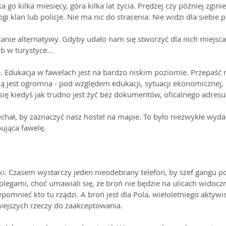
 go kilka miesięcy, góra kilka lat życia. Prędzej czy później zginie
klan lub policje. Nie ma nic do stracenia. Nie widzi dla siebie p
kanie alternatywy. Gdyby udało nam się stworzyć dla nich miejsca
b w turystyce...
te. Edukacja w fawelach jest na bardzo niskim poziomie. Przepaść 
ą jest ogromna - pod względem edukacji, sytuacji ekonomicznej,
 się kiedyś jak trudno jest żyć bez dokumentów, oficalnego adresu
echał, by zaznaczyć nasz hostel na mapie. To było niezwykłe wyda
ująca fawelę.
żki. Czasem wystarczy jeden nieodebrany telefon, by szef gangu po
olegami, choć umawiali się, że broń nie będzie na ulicach widocz
pomnieć kto tu rządzi. A broń jest dla Pola, wieloletniego aktywis
niejszych rzeczy do zaakceptowania.