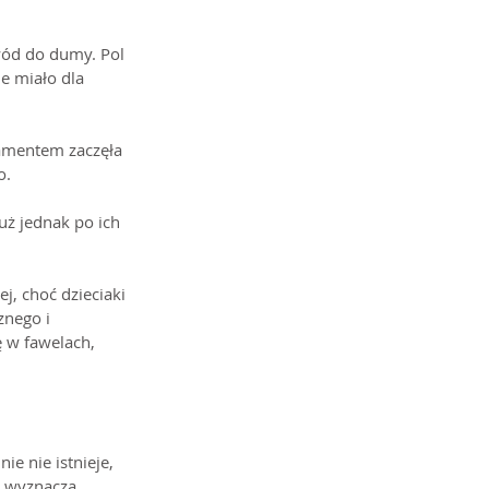
wód do dumy. Pol 
e miało dla 
amentem zaczęła 
o.
uż jednak po ich 
j, choć dzieciaki 
znego i 
 w fawelach, 
ie nie istnieje, 
, wyznacza 