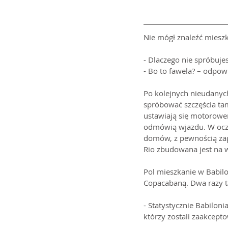
Nie mógł znaleźć mieszka
- Dlaczego nie spróbujes
- Bo to fawela? – odpow
Po kolejnych nieudanyc
spróbować szczęścia tam
ustawiają się motorowe
odmówią wjazdu. W oczy r
domów, z pewnością zapeł
Rio zbudowana jest na w
Pol mieszkanie w Babilo
Copacabaną. Dwa razy tań
- Statystycznie Babiloni
którzy zostali zaakcepto