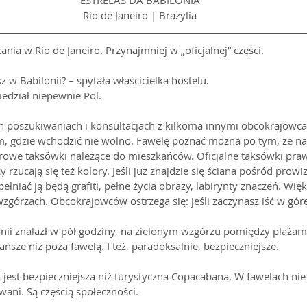
ESTRELAS DA BABILONIA
Rio de Janeiro | Brazylia
nia w Rio de Janeiro. Przynajmniej w „oficjalnej” części.
z w Babilonii? – spytała właścicielka hostelu.
iedział niepewnie Pol.
h poszukiwaniach i konsultacjach z kilkoma innymi obcokrajowca
, gdzie wchodzić nie wolno. Fawelę poznać można po tym, że na 
rowe taksówki należące do mieszkańców. Oficjalne taksówki pr
zucają się też kolory. Jeśli już znajdzie się ściana pośród prowi
niać ją będą grafiti, pełne życia obrazy, labirynty znaczeń. Więk
zgórzach. Obcokrajowców ostrzega się: jeśli zaczynasz iść w górę
nii znalazł w pół godziny, na zielonym wzgórzu pomiędzy plażami
sze niż poza fawelą. I też, paradoksalnie, bezpieczniejsze.
a jest bezpieczniejsza niż turystyczna Copacabana. W fawelach nie 
wani. Są częścią społeczności.