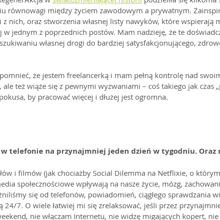
eniu równowagi między życiem zawodowym a prywatnym. Zainspir
z nich, oraz stworzenia własnej listy nawyków, które wspierają 
 w jednym z poprzednich postów. Mam nadzieję, że te doświadcz
zukiwaniu własnej drogi do bardziej satysfakcjonującego, zdrowe
pomnieć, że jestem freelancerką i mam pełną kontrolę nad swoi
, ale też wiąże się z pewnymi wyzwaniami – coś takiego jak czas „
a pokusa, by pracować więcej i dłużej jest ogromna.
w telefonie na przynajmniej jeden dzień w tygodniu. Oraz 
ów i filmów (jak chociażby Social Dilemma na Netflixie, o którym 
edia społecznościowe wpływają na nasze życie, mózg, zachowani
eżniliśmy się od telefonów, powiadomień, ciągłego sprawdzania w
24/7. O wiele łatwiej mi się zrelaksować, jeśli przez przynajmnie
eekend, nie włączam Internetu, nie widzę migających kopert, ni