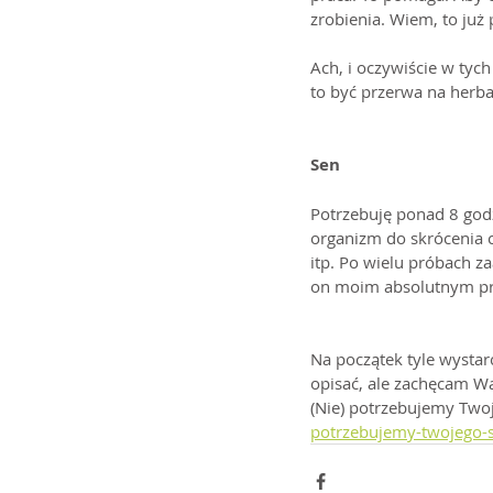
zrobienia. Wiem, to już 
Ach, i oczywiście w tych
to być przerwa na herba
Sen
Potrzebuję ponad 8 godz
organizm do skrócenia cz
itp. Po wielu próbach za
on moim absolutnym pr
Na początek tyle wystarc
opisać, ale zachęcam Wa
(Nie) potrzebujemy Two
potrzebujemy-twojego-