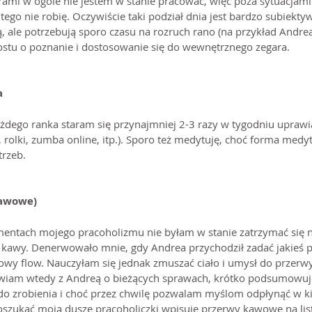
ami w ogóle nie jestem w stanie pracować, więc poza sytuacjami
tego nie robię. Oczywiście taki podział dnia jest bardzo subiektyw
ą, ale potrzebują sporo czasu na rozruch rano (na przykład Andrea) 
ostu o poznanie i dostosowanie się do wewnętrznego zegara.
a
żdego ranka staram się przynajmniej 2-3 razy w tygodniu uprawia
 rolki, zumba online, itp.). Sporo też medytuję, choć forma medyt
trzeb.
kawowe)
entach mojego pracoholizmu nie byłam w stanie zatrzymać się n
 kawy. Denerwowało mnie, gdy Andrea przychodził zadać jakieś p
wy flow. Nauczyłam się jednak zmuszać ciało i umysł do przerwy
iam wtedy z Andreą o bieżących sprawach, krótko podsumowuję, 
ze do zrobienia i choć przez chwilę pozwalam myślom odpłynąć w k
szukać moją duszę pracoholiczki wpisuję przerwy kawowe na list