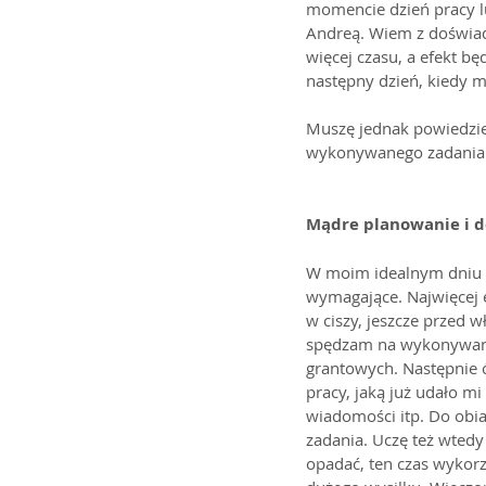
momencie dzień pracy l
Andreą. Wiem z doświadc
więcej czasu, a efekt b
następny dzień, kiedy m
Muszę jednak powiedzieć
wykonywanego zadania i
Mądre planowanie i d
W moim idealnym dniu pr
wymagające. Najwięcej e
w ciszy, jeszcze przed 
spędzam na wykonywaniu 
grantowych. Następnie ć
pracy, jaką już udało 
wiadomości itp. Do obia
zadania. Uczę też wtedy
opadać, ten czas wykorz