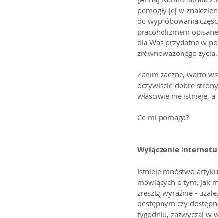
pomogły jej w znalezi
do wypróbowania części 
pracoholizmem opisanej
dla Was przydatne w pos
zrównoważonego życia.
Zanim zacznę, warto ws
oczywiście dobre strony
właściwie nie istnieje, 
Co mi pomaga?
Wyłączenie Internetu 
Istnieje mnóstwo artykuł
mówiących o tym, jak m
zresztą wyraźnie - uzal
dostępnym czy dostępną 
tygodniu, zazwyczaj w w