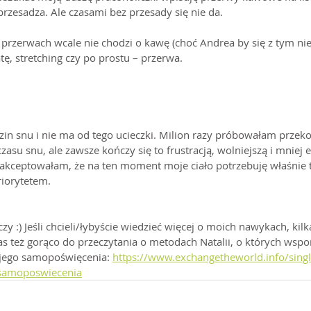
przesadza. Ale czasami bez przesady się nie da.
 przerwach wcale nie chodzi o kawę (choć Andrea by się z tym nie 
tę, stretching czy po prostu – przerwa.
in snu i nie ma od tego ucieczki. Milion razy próbowałam przek
asu snu, ale zawsze kończy się to frustracją, wolniejszą i mniej 
akceptowałam, że na ten moment moje ciało potrzebuję właśnie tyl
iorytetem.
zy :) Jeśli chcieli/łybyście wiedzieć więcej o moich nawykach, kil
s też gorąco do przeczytania o metodach Natalii, o których wsp
jego samopoświęcenia: 
https://www.exchangetheworld.info/singl
samoposwiecenia