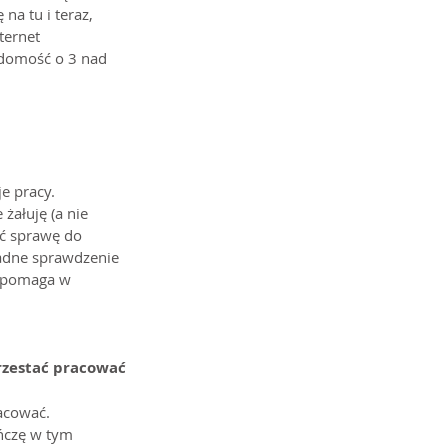
a tu i teraz, 
ternet 
adomość o 3 nad 
e pracy. 
żałuję (a nie 
ć sprawę do 
adne sprawdzenie 
z pomaga w 
rzestać pracować
acować. 
ńczę w tym 