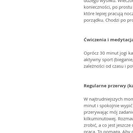
dużego wysiłku. Wieczor
konieczności, po prostu 
które lepiej pracują noc
porządku. Chodzi po pr
Ćwiczenia i medytacj
Oprócz 30 minut jogi ka
aktywny sport (bieganie,
zależności od czasu i po
Regularne przerwy (
W najtrudniejszych mom
minut i spokojnie wypić
przerywając mój zadanio
kilkuminutowej. Rozmaw
zrobić, a co jest jeszc
praca. To pomaga. Aby o