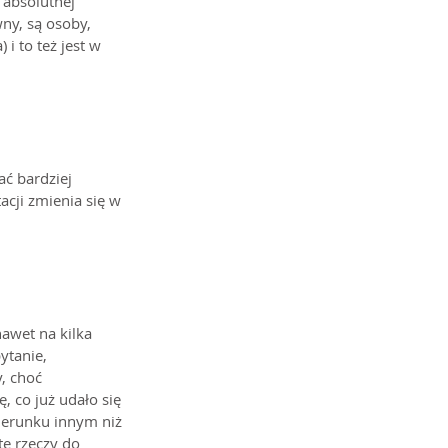
 absolutnej 
ny, są osoby, 
i to też jest w 
ć bardziej 
acji zmienia się w 
awet na kilka 
ytanie, 
, choć 
co już udało się 
ierunku innym niż 
ę rzeczy do 