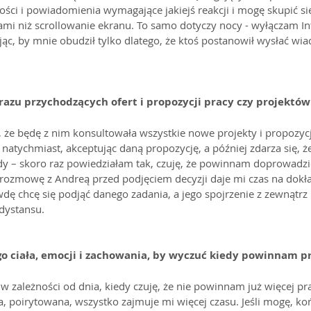
ci i powiadomienia wymagające jakiejś reakcji i mogę skupić się n
zami niż scrollowanie ekranu. To samo dotyczy nocy - wyłączam In
ąc, by mnie obudził tylko dlatego, że ktoś postanowił wysłać wi
azu przychodzących ofert i propozycji pracy czy projektów
że będę z nim konsultowała wszystkie nowe projekty i propozycj
tychmiast, akceptując daną propozycję, a później zdarza się, że 
dy – skoro raz powiedziałam tak, czuję, że powinnam doprowadzi
 rozmowę z Andreą przed podjęciem decyzji daje mi czas na dokł
dę chcę się podjąć danego zadania, a jego spojrzenie z zewnątr
dystansu.
 ciała, emocji i zachowania, by wyczuć kiedy powinnam p
 w zależności od dnia, kiedy czuję, że nie powinnam już więcej pr
 poirytowana, wszystko zajmuje mi więcej czasu. Jeśli mogę, ko