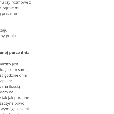
chu czy rozmowę z 
o zajmie mi 
ą pracę na 
zaju 
jny punkt.
onej porze dnia
ardzo jest 
iu. Jestem sama, 
zą godzinę dnia 
plikacji 
ana ilością 
adam na 
 tak jak poranne 
 zaczyna powoli 
e wymagają aż tak 