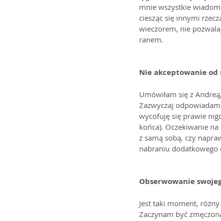
mnie wszystkie wiadomoś
ciesząc się innymi rzec
wieczorem, nie pozwalaj
ranem. 
Nie akceptowanie od r
Umówiłam się z Andreą, 
Zazwyczaj odpowiadam na
wycofuję się prawie nig
końca). Oczekiwanie na
z samą sobą, czy napraw
nabraniu dodatkowego 
Obserwowanie swojego
Jest taki moment, różny
Zaczynam być zmęczona,