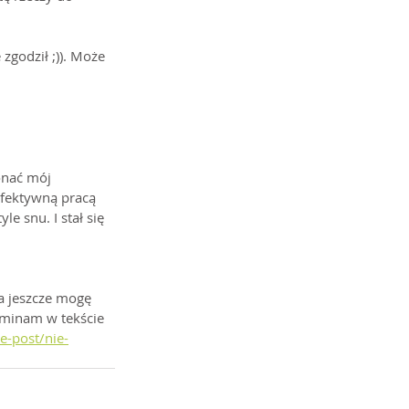
zgodził ;)). Może 
onać mój 
efektywną pracą 
e snu. I stał się 
ka jeszcze mogę 
ominam w tekście 
e-post/nie-