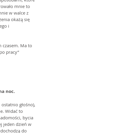
owało mnie to 
mnie w walce z 
enia okażą się 
go i 
m czasem. Ma to 
po pracy” 
na noc.
ostatnio głośno), 
e. Widać to 
iadomości, bycia 
j jeden dzień w 
e dochodzą do 