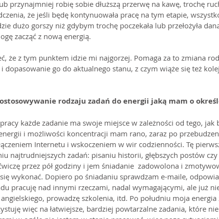
ub przynajmniej robię sobie dłuższą przerwę na kawę, trochę ru
zenia, że ​​jeśli będę kontynuowała pracę na tym etapie, wszystk
ędzie dużo gorszy niż gdybym trochę poczekała lub przełożyła dan
ogę zacząć z nową energią. 
, że z tym punktem idzie mi najgorzej. Pomaga za to zmiana rod
 dopasowanie go do aktualnego stanu, z czym wiąże się też kole
ostosowywanie rodzaju zadań do energii jaką mam o określ
acy każde zadanie ma swoje miejsce w zależności od tego, jak b
nergii i możliwości koncentracji mam rano, zaraz po przebudzen
włączeniem Internetu i wskoczeniem w wir codzienności. Tę pierws
najtrudniejszych zadań: pisaniu historii, głębszych postów czy a
wiczę przez pół godziny i jem śniadanie  zadowolona i zmotywow
mi się wykonać. Dopiero po śniadaniu sprawdzam e-maile, odpowi
du pracuję nad innymi rzeczami, nadal wymagającymi, ale już nie
 angielskiego, prowadzę szkolenia, itd. Po południu moja energia
ystuję więc na łatwiejsze, bardziej powtarzalne zadania, które ni