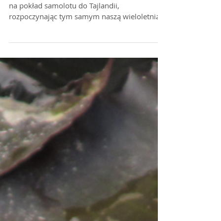
10 lat
10 lat. 15 września 2015 roku wsiedli/łyśmy
na pokład samolotu do Tajlandii,
rozpoczynając tym samym naszą wieloletnią
podróż dookoła...