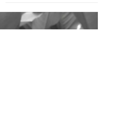
Złość
Czas na złość w naszym #YearOfEmotions!
Złość czy gniew wydają się być znacznie
bardziej zagmatwane niż strach czy wiele
innych emocji i...