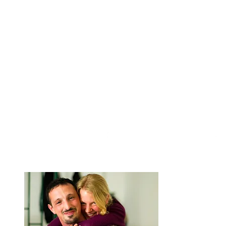
Facebook
We are Anna and A
around the worl
order to 
Our journey is ba