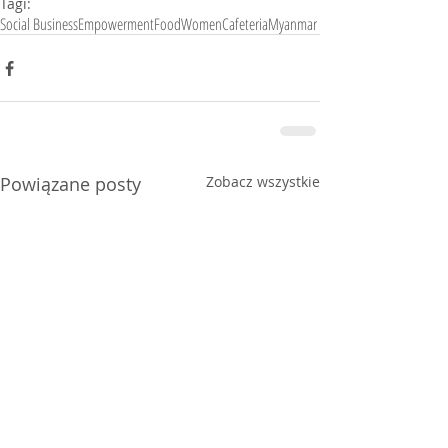
Tagi:
Social Business
Empowerment
Food
Women
Cafeteria
Myanmar
Powiązane posty
Zobacz wszystkie