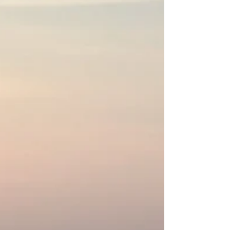
Nient’altro che un viaggio
E’stato un inverno molto duro, quello del
2017. Ha fatto così freddo che per alcuni mesi
ce ne siamo stati rintanati dentro casa,...