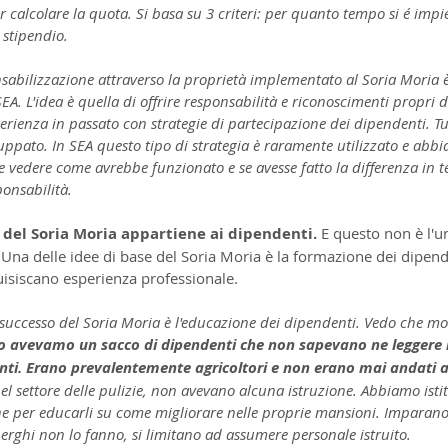
alcolare la quota. Si basa su 3 criteri: per quanto tempo si é impieg
 stipendio.
nsabilizzazione attraverso la proprietà implementato al Soria Moria 
EA. L'idea è quella di offrire responsabilità e riconoscimenti propri 
rienza in passato con strategie di partecipazione dei dipendenti. Tut
uppato. In SEA questo tipo di strategia è raramente utilizzato e abb
e vedere come avrebbe funzionato e se avesse fatto la differenza in t
ponsabilità.
 del Soria Moria appartiene ai dipendenti. 
E questo non è l'
i. Una delle idee di base del Soria Moria è la formazione dei dipen
isiscano esperienza professionale.
 successo del Soria Moria è l'educazione dei dipendenti. Vedo che mol
zio avevamo un sacco di dipendenti che non sapevano ne leggere n
enti. Erano prevalentemente agricoltori e non erano mai andati a
el settore delle pulizie, non avevano alcuna istruzione. Abbiamo isti
per educarli su come migliorare nelle proprie mansioni. Imparano 
lberghi non lo fanno, si limitano ad assumere personale istruito.