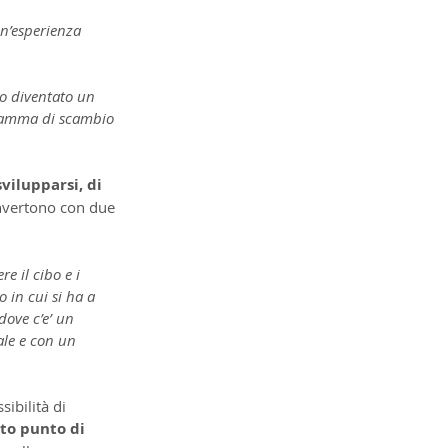
un’esperienza 
o diventato un 
gramma di scambio 
vilupparsi, di 
nvertono con due 
 il cibo e i 
 in cui si ha a 
dove c’e’ un 
ale e con un 
ibilità di 
sto punto di 