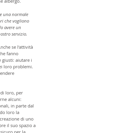
me albergo.
he una normale 
ri che vogliono 
lo avere un 
ostro servizio.
he se l'attività 
che fanno 
giusti: aiutare i 
ei loro problemi. 
rendere 
i loro, per 
rne alcuni: 
ali, in parte dal 
do loro la 
creazione di uno 
re il suo spazio a 
sicuro per la 