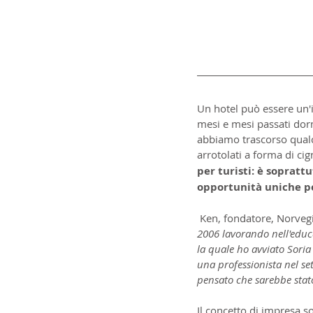
Un hotel può essere un'
mesi e mesi passati dor
abbiamo trascorso qualc
arrotolati a forma di cign
per turisti: è sopratt
opportunità uniche per
 Ken, fondatore, Norvegi
2006 lavorando nell'educa
la quale ho avviato Soria
una professionista nel se
pensato che sarebbe stato
Il concetto di impresa s