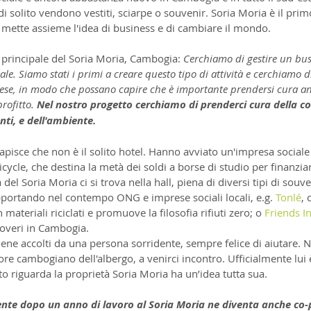
di solito vendono vestiti, sciarpe o souvenir. Soria Moria è il pri
mette assieme l'idea di business e di cambiare il mondo.
principale del Soria Moria, Cambogia: 
Cerchiamo di gestire un busi
iale. Siamo stati i primi a creare questo tipo di attività e cerchiamo d
rese, in modo che possano capire che è importante prendersi cura an
rofitto. 
Nel nostro progetto cerchiamo di prenderci cura della co
ti, e dell'ambiente.
apisce che non è il solito hotel. Hanno avviato un'impresa sociale 
icycle, che destina la metà dei soldi a borse di studio per finanziar
del Soria Moria ci si trova nella hall, piena di diversi tipi di souven
portando nel contempo ONG e imprese sociali locali, e.g. 
Tonlé
, 
 materiali riciclati e promuove la filosofia rifiuti zero; o 
Friends I
poveri in Cambogia.
iene accolti da una persona sorridente, sempre felice di aiutare. N
ore cambogiano dell'albergo, a venirci incontro. Ufficialmente lui è
o riguarda la proprietà Soria Moria ha un’idea tutta sua.
nte dopo un anno di lavoro al Soria Moria ne diventa anche co-p