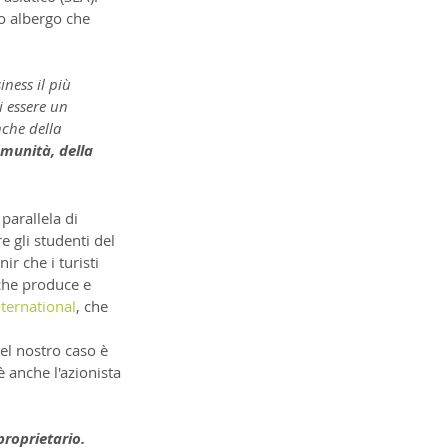
mo albergo che 
ness il più 
i essere un 
che della 
munità, della 
parallela di 
e gli studenti del 
ir che i turisti 
che produce e 
nternational
, che 
el nostro caso è 
 anche l'azionista 
roprietario.