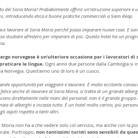
ato del Soria Moria? Probabilmente offrire un’istruzione superiore e 
vani, introducendo etica e buone pratiche commerciali a Siem Reap.
ace lavorare al Soria Moria perché posso imparare nuove cose. E son
osso studiare all'estero per imparare di più. Questo hotel ha un pro
ia.
rgo norvegese è un’ulteriore occasione per i lavoratori di s
raticare le lingue. 
Ogni anno due persone dalla Cambogia si i
la Norvegia. Quest'anno uno di loro è un cuoco.
ande opportunità per viaggiare e lavorare. È molto eccitante conoscere
elice anche di lavorare al Soria Moria, si tratta di un grande albergo
iniscono direttamente nelle mani del personal; non è il grande gruppo 
naia di alberghi e incassa tutto. È un hotel molto carino, più person
i ospiti rispetto a tanti altri.
a Moria non ha a che vedere solo col servizio, ma anche con la poss
cale. Purtroppo, 
non tantissimi turisti sono sensibili da que