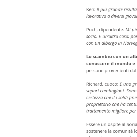
Ken: 
Il più grande risult
lavorativa a diversi gio
Poch, dipendente: 
Mi pi
socio. E un’altra cosa: p
con un albergo in Norveg
Lo scambio con un albe
conoscere il mondo e p
persone provenienti dal
Richard, cuoco: 
È una gr
sapori cambogiani. Sono f
certezza che il i soldi f
proprietario che ha centi
trattamento migliore per gl
Essere un ospite al Sori
sostenere la comunità lo