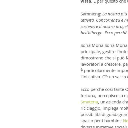
vista.
 È per questo che 
Samnieng: 
La nostra più
attività. Concorrenza e m
sostenere il nostro proget
bell'albergo. Ecco perché
Soria Moria Soria Moria
principale, gestire l'ho
dimostrano che si può far
lavoratori a crescere, pa
È particolarmente impor
l'iniziativa. C'è un sacco
Ecco perché così tante O
fortuna, percepisce la ne
Smateria
, un'azienda ch
riciclaggio, impiega mol
possibilità di guadagna
spazio per i bambini; 
Ne
diverse iniziative sociali