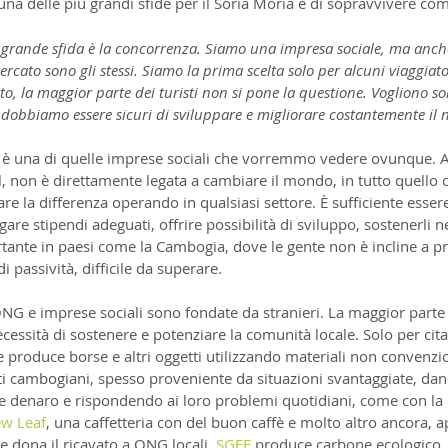
una delle più grandi sfide per il Soria Moria è di sopravvivere co
 grande sfida è la concorrenza. Siamo una impresa sociale, ma anc
ercato sono gli stessi. Siamo la prima scelta solo per alcuni viaggiato
to, la maggior parte dei turisti non si pone la questione. Vogliono so
 dobbiamo essere sicuri di sviluppare e migliorare costantemente il n
 è una di quelle imprese sociali che vorremmo vedere ovunque. Anc
tel, non è direttamente legata a cambiare il mondo, in tutto quello 
e la differenza operando in qualsiasi settore. È sufficiente essere 
gare stipendi adeguati, offrire possibilità di sviluppo, sostenerli n
tante in paesi come la Cambogia, dove le gente non è incline a p
 di passività, difficile da superare.
NG e imprese sociali sono fondate da stranieri. La maggior parte d
cessità di sostenere e potenziare la comunità locale. Solo per cita
e produce borse e altri oggetti utilizzando materiali non convenzion
ti cambogiani, spesso proveniente da situazioni svantaggiate, dan
re denaro e rispondendo ai loro problemi quotidiani, come con la 
w Leaf
, una caffetteria con del buon caffè e molto altro ancora, ap
 e dona il ricavato a ONG locali. 
SGFE
 produce carbone ecologico, 