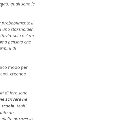
ati, quali sono le 
è probabilmente il 
di uno stakeholder. 
tavia, solo nel un 
iamo pensato che 
ermini di 
unico modo per 
denti, creando 
ti di loro sono 
e scrivere ne 
 scuola.
 Molti 
tuito un 
molto attraverso 