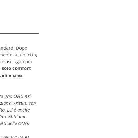
tandard. Dopo 
ente su un letto, 
a e asciugamani 
a solo comfort 
ali e crea 
iato una ONG nel 
ione. Kristin, con 
to. Lei è anche 
oldo. Abbiamo 
etti delle ONG.
asiatico (SEA). 