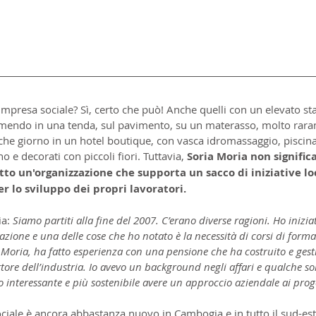
impresa sociale? Sì, certo che può! Anche quelli con un elevato s
mendo in una tenda, sul pavimento, su un materasso, molto raram
he giorno in un hotel boutique, con vasca idromassaggio, piscin
o e decorati con piccoli fiori. Tuttavia, 
Soria Moria non signific
utto un'organizzazione che supporta un sacco di iniziative loc
 lo sviluppo dei propri lavoratori.
a: 
Siamo partiti alla fine del 2007. C’erano diverse ragioni. Ho iniz
zione e una delle cose che ho notato è la necessità di corsi di formaz
 Moria, ha fatto esperienza con una pensione che ha costruito e gesti
ttore dell’industria. Io avevo un background negli affari e qualche s
 interessante e più sostenibile avere un approccio aziendale ai prog
ociale è ancora abbastanza nuovo in Cambogia e in tutto il sud-est 