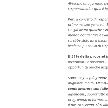
Abbiamo una formula per c
responsabilità e qual è lo
Ken: 
Il concetto di respo
primo nel suo genere in S
Ho già avuto qualche espe
mondo occidentale e svil
sarebbe stato interessant
leadership e senso di res
Il 51% della proprietà
incentivarli e sostenerl
opportunità perché acqu
Samnieng:
 Il più grande
migliorati molto. 
All'ini
come lavorare con i cli
dipendenti, soprattutto n
programma di formazione 
il nostro sistema. Altri a