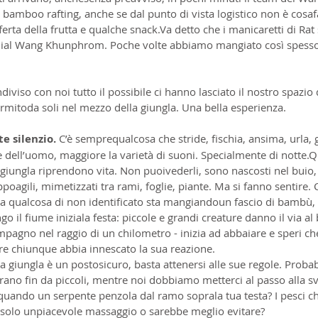
l bamboo rafting, anche se dal punto di vista logistico non è cosafa
offerta della frutta e qualche snack.Va detto che i manicaretti di R
 quial Wang Khunphrom. Poche volte abbiamo mangiato così spess
viso con noi tutto il possibile ci hanno lasciato il nostro spazio
mitoda soli nel mezzo della giungla. Una bella esperienza.
e silenzio.
 C’è semprequalcosa che stride, fischia, ansima, urla, g
 dell’uomo, maggiore la varietà di suoni. Specialmente di notte.Q
a giungla riprendono vita. Non puoivederli, sono nascosti nel buio, t
poagili, mimetizzati tra rami, foglie, piante. Ma si fanno sentire. C
ta qualcosa di non identificato sta mangiandoun fascio di bambù, 
go il fiume iniziala festa: piccole e grandi creature danno il via al
ompagno nel raggio di un chilometro - inizia ad abbaiare e speri che
re chiunque abbia innescato la sua reazione.
la giungla è un postosicuro, basta attenersi alle sue regole. Prob
ano fin da piccoli, mentre noi dobbiamo metterci al passo alla s
quando un serpente penzola dal ramo soprala tua testa? I pesci c
o solo unpiacevole massaggio o sarebbe meglio evitare?