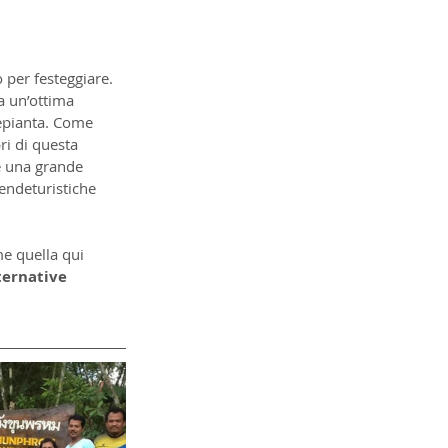
 
per festeggiare. 
a un’ottima 
epianta. Come 
ri di questa 
e una grande 
iendeturistiche 
me quella qui 
ternative 