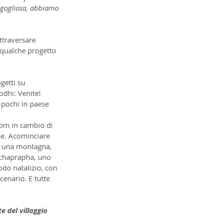
rigogliosa, abbiamo 
ttraversare 
 qualche progetto 
etti su 
dhi: Venite! 
 pochi in paese 
om in cambio di 
rse. Acominciare 
ad una montagna, 
tchaprapha, uno 
do natalizio, con 
cenario. E tutte 
 del villaggio 