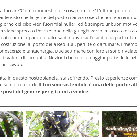
a toccare?Cos'è commestibile e cosa non lo è? L'ultimo punto è 
ante visto che la gente del posto mangia cose che non vorremmo
orno del cibo vien fuori "dal nulla", ed è sempre unbuon motivo 
lla viene sprecato.L’escursione nella giungla verso la cascata è stat
o abbiamo imparato qualcosa di nuovo sull'uso di una particolar
costruzione, al posto della Red Bull, peril tè o da fumare. I memb
noscenze e tantaenergia. Due settimane con loro si sono rivelat
, di valori, di comunità. Nozioni che con la maggior parte delle az
i ricevuto.
tutta in questo nostropianeta, sta soffrendo. Presto esperienze co
 semplici ricordi. 
Il turismo sostenibile è una delle poche al
posti del genere per gli anni a venire.