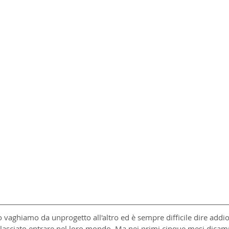
o vaghiamo da unprogetto all'altro ed è sempre difficile dire addi
 lasciato entrare nel loro mondo. Ma nei primi cinque mesi dicam