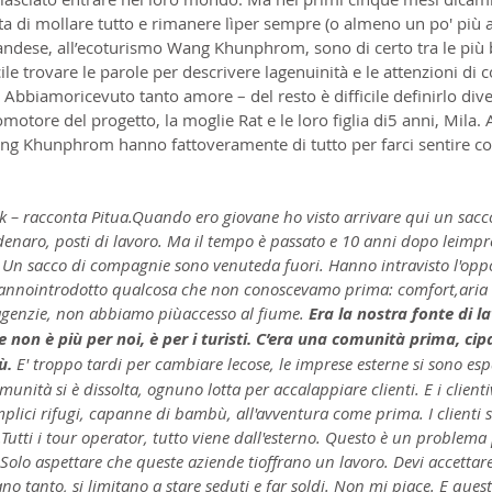
sta di mollare tutto e rimanere lìper sempre (o almeno un po' più a 
landese, all’ecoturismo Wang Khunphrom, sono di certo tra le più 
ficile trovare le parole per descrivere lagenuinità e le attenzioni di
Abbiamoricevuto tanto amore – del resto è difficile definirlo div
motore del progetto, la moglie Rat e le loro figlia di5 anni, Mila. 
ng Khunphrom hanno fattoveramente di tutto per farci sentire com
 – racconta Pitua.Quando ero giovane ho visto arrivare qui un sacco 
naro, posti di lavoro. Ma il tempo è passato e 10 anni dopo leimpre
Un sacco di compagnie sono venuteda fuori. Hanno intravisto l'oppo
hannointrodotto qualcosa che non conoscevamo prima: comfort,aria 
 agenzie, non abbiamo piùaccesso al fiume. 
Era la nostra fonte di la
non è più per noi, è per i turisti. C’era una comunità prima, cip
ù.
 E' troppo tardi per cambiare lecose, le imprese esterne si sono es
munità si è dissolta, ognuno lotta per accalappiare clienti. E i clien
lici rifugi, capanne di bambù, all'avventura come prima. I clienti s
utti i tour operator, tutto viene dall'esterno. Questo è un problema p
Solo aspettare che queste aziende tioffrano un lavoro. Devi accettare 
o tanto, si limitano a stare seduti e far soldi. Non mi piace. E ques