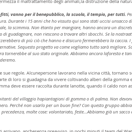
ermezza il maltrattamento degli animali,la distruzione della natur
itti, vanno per il benepubblico, la scuola, il tempio, per tutti.
 Pe
ra. Durante i 15 anni che ho vissuto qui sono stati uccisi unsacco d
maiale, la scimmia. Non ètanto per mangiare, hanno ancora un discret
 di guadagnare, non riescono a trovare altri sbocchi. Se la nostraatti
zerebbero di più ciò che hanno e disicuro fermerebbero la caccia. I 
ernative. Sequesto progetto va come vogliamo tutto sarà migliore. 
ra tornerebbe al suo stato originale. Abbiamo ancora laforesta e tant
rderemo.
le sue regole. Alcunepersone lavorano nella vicina città, tornano so
rte di loro si guadagna da vivere coltivando alberi della gomma e
omma deve essere raccolta durante lanotte, quando il caldo non asc
bitanti del villaggio hapiantagioni di gomma o di palma. Non devon
bero. Perché non usarlo per un buon fine? Con questo gruppo abbia
n precedenza, molte cose: volontariato, feste...Abbiamo già un sacco 
isti arrivano, anchesenza preavviso, in pochi minuti il team del 