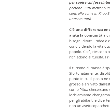
per capire chi fosseint
persone. Tutti mettono la
controllo come in Khao S
unacomunità.
C'è una differenza eno
aiuta la comunità a c
bisogni ditutti. L’idea è
condividendo la vita quo
popolo. Così, riescono af
richiedono al turista. I 
Il turismo di massa è sp
Sfortunatamente, disolit
punto in cui il posto n
grosso è arrivato dall'e
come Pitua checercano d
lochiamiamo changemaker
per gli abitanti e divert
non un asetticopacchetto