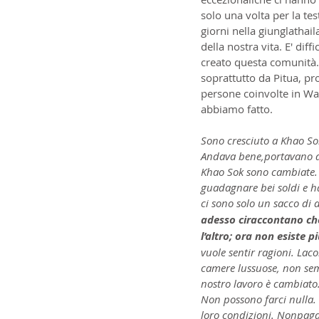
solo una volta per la te
giorni nella giunglathai
della nostra vita. E' dif
creato questa comunità. 
soprattutto da Pitua, pro
persone coinvolte in Wa
abbiamo fatto.
Sono cresciuto a Khao Sok
Andava bene,portavano de
Khao Sok sono cambiate. 
guadagnare bei soldi e 
ci sono solo un sacco di
adesso ciraccontano che 
l’altro; ora non esiste pi
vuole sentir ragioni. Laco
camere lussuose, non semp
nostro lavoro è cambiato.T
Non possono farci nulla. 
loro condizioni. Nonpagan