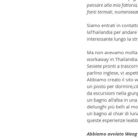
pensare alla mia fattoria
fonti termali, numeroseat
Siamo entrati in contatt
laThailandia per andare
interessante lungo la st
Ma non avevamo molta sp
workaway in Thailandia. 
Sesiete pronti a trascor
parlino inglese, vi aspe
Abbiamo creato il sito
un posto per dormire,cib
da escursioni nella giun
un bagno all'alba in una
deiluoghi più belli al m
un bagno al chiar di luna
queste esperienze leabb
Abbiamo avviato Wang Kh