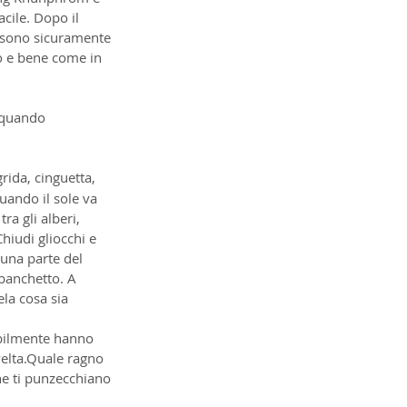
cile. Dopo il 
at sono sicuramente 
o e bene come in 
 quando 
rida, cinguetta, 
uando il sole va 
ra gli alberi, 
hiudi gliocchi e 
una parte del 
 banchetto. A 
la cosa sia 
abilmente hanno 
velta.Quale ragno 
he ti punzecchiano 