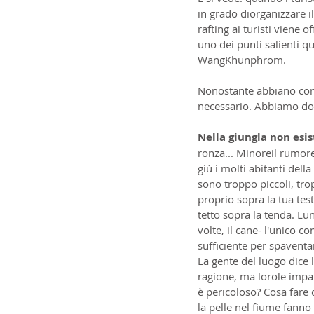
in grado diorganizzare i
rafting ai turisti viene 
uno dei punti salienti
WangKhunphrom.
Nonostante abbiano condi
necessario. Abbiamo dor
Nella giungla non esist
ronza... Minoreil rumore
giù i molti abitanti dell
sono troppo piccoli, trop
proprio sopra la tua tes
tetto sopra la tenda. Lun
volte, il cane- l'unico c
sufficiente per spaventa
La gente del luogo dice 
ragione, ma lorole impar
è pericoloso? Cosa fare 
la pelle nel fiume fann