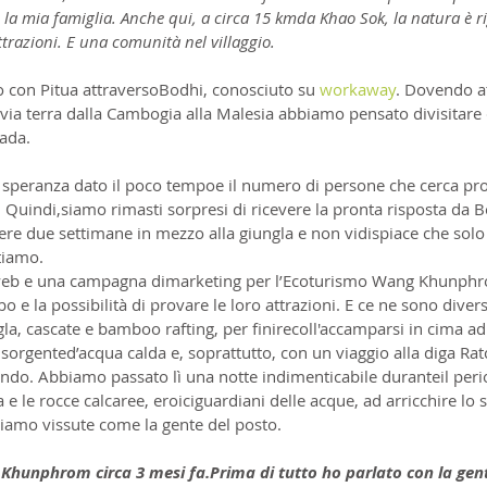
, la mia famiglia. Anche qui, a circa 15 kmda Khao Sok, la natura è 
trazioni. E una comunità nel villaggio.
o con Pitua attraversoBodhi, conosciuto su 
workaway
. Dovendo a
 via terra dalla Cambogia alla Malesia abbiamo pensato divisitare
rada.
eranza dato il poco tempoe il numero di persone che cerca prog
Quindi,siamo rimasti sorpresi di ricevere la pronta risposta da Bo
rere due settimane in mezzo alla giungla e non vidispiace che solo
ttiamo.
 web e una campagna dimarketing per l’Ecoturismo Wang Khunphr
o e la possibilità di provare le loro attrazioni. E ce ne sono dive
gla, cascate e bamboo rafting, per finirecoll'accamparsi in cima 
 sorgented’acqua calda e, soprattutto, con un viaggio alla diga Ra
ondo. Abbiamo passato lì una notte indimenticabile duranteil perio
 e le rocce calcaree, eroiciguardiani delle acque, ad arricchire lo s
iamo vissute come la gente del posto.
unphrom circa 3 mesi fa.Prima di tutto ho parlato con la gente