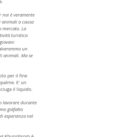
a.
r noi è veramente 
i animali a causa 
o mercato. La 
vità turistica 
giovani 
Salveremmo un 
i animali. Ma se 
lo per il fine 
palme. E' un 
iuga il liquido.
o lavorare durante 
mo giàfatto 
di esperienza nel 
Wang Khunphrom è 