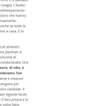
lungo). I dodici 
belleesperienze 
 coloro che hanno 
ersamente -
Anche se tutte le 
e a casa. E lo 
di stranieri. 
se familiari a 
rtunità di 
condizionata. Ora 
voro, di cibo, e 
arlavamo l’un 
panse e nessuno 
tivengono per 
ono cambiati. Il 
er leguide locali. 
il loro prezzo e le 
to miha fatto 