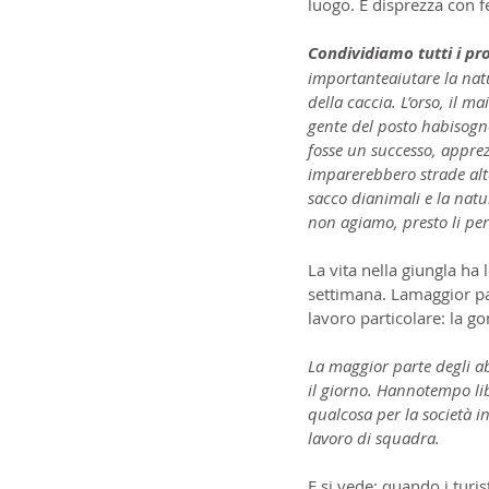
luogo. E disprezza con f
Condividiamo tutti i prof
importanteaiutare la natu
della caccia. L’orso, il 
gente del posto habisogno
fosse un successo, apprez
imparerebbero strade alt
sacco dianimali e la natu
non agiamo, presto li pe
La vita nella giungla ha 
settimana. Lamaggior pa
lavoro particolare: la g
La maggior parte degli a
il giorno. Hannotempo li
qualcosa per la società i
lavoro di squadra.
E si vede: quando i tur