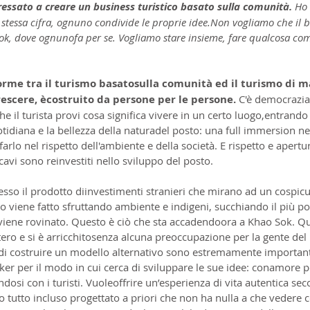
eressato a creare un business turistico basato sulla comunità.
 Ho
 stessa cifra, ognuno condivide le proprie idee.Non vogliamo che il b
ok, dove ognunofa per se. Vogliamo stare insieme, fare qualcosa com
rme tra il turismo basatosulla comunità ed il turismo di ma
rescere, ècostruito da persone per le persone.
 C'è democrazia
 che il turista provi cosa significa vivere in un certo luogo,entrando 
tidiana e la bellezza della naturadel posto: una full immersion nel
arlo nel rispetto dell'ambiente e della società. E rispetto e apertu
ricavi sono reinvestiti nello sviluppo del posto.
esso il prodotto diinvestimenti stranieri che mirano ad un cospicu
o viene fatto sfruttando ambiente e indigeni, succhiando il più pos
e viene rovinato. Questo è ciò che sta accadendoora a Khao Sok. Q
stero e si è arricchitosenza alcuna preoccupazione per la gente del
i costruire un modello alternativo sono estremamente important
 per il modo in cui cerca di sviluppare le sue idee: conamore pe
endosi con i turisti. Vuoleoffrire un’esperienza di vita autentica se
 tutto incluso progettato a priori che non ha nulla a che vedere co