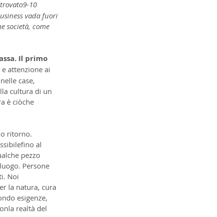
 trovato9-10 
usiness vada fuori 
e società, come 
ssa. Il primo 
 e attenzione ai 
nelle case, 
la cultura di un 
ra è ciòche 
o ritorno. 
sibilefino al 
ualche pezzo 
 luogo. Persone 
i. Noi 
r la natura, cura 
condo esigenze, 
nla realtà del 