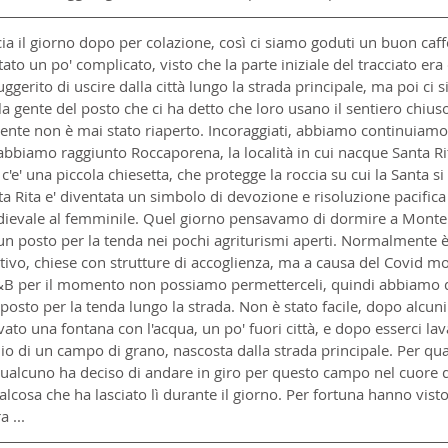
a il giorno dopo per colazione, così ci siamo goduti un buon caff
ltato un po' complicato, visto che la parte iniziale del tracciato era
gerito di uscire dalla città lungo la strada principale, ma poi ci s
la gente del posto che ci ha detto che loro usano il sentiero chiuso
ente non è mai stato riaperto. Incoraggiati, abbiamo continuiamo
iamo raggiunto Roccaporena, la località in cui nacque Santa Ri
'e' una piccola chiesetta, che protegge la roccia su cui la Santa si
a Rita e' diventata un simbolo di devozione e risoluzione pacifica
dievale al femminile. Quel giorno pensavamo di dormire a Monte
 un posto per la tenda nei pochi agriturismi aperti. Normalmente è 
tivo, chiese con strutture di accoglienza, ma a causa del Covid mo
&B per il momento non possiamo permetterceli, quindi abbiamo d
posto per la tenda lungo la strada. Non è stato facile, dopo alcuni
to una fontana con l'acqua, un po' fuori città, e dopo esserci la
glio di un campo di grano, nascosta dalla strada principale. Per qu
ualcuno ha deciso di andare in giro per questo campo nel cuore de
alcosa che ha lasciato lì durante il giorno. Per fortuna hanno visto
 ...