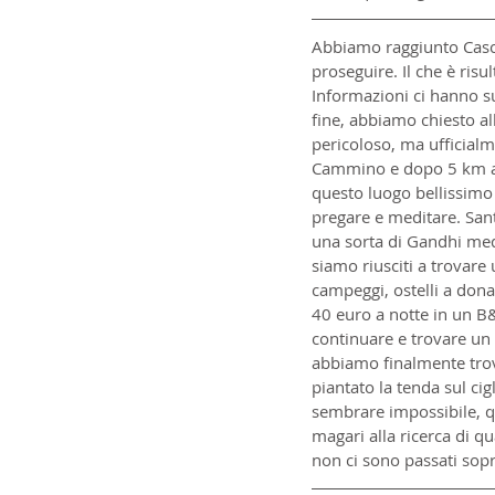
Abbiamo raggiunto Casci
proseguire. Il che è risu
Informazioni ci hanno sug
fine, abbiamo chiesto al
pericoloso, ma ufficialm
Cammino e dopo 5 km abb
questo luogo bellissimo c
pregare e meditare. Sant
una sorta di Gandhi me
siamo riusciti a trovare
campeggi, ostelli a dona
40 euro a notte in un B
continuare e trovare un 
abbiamo finalmente trova
piantato la tenda sul ci
sembrare impossibile, q
magari alla ricerca di qu
non ci sono passati sopra