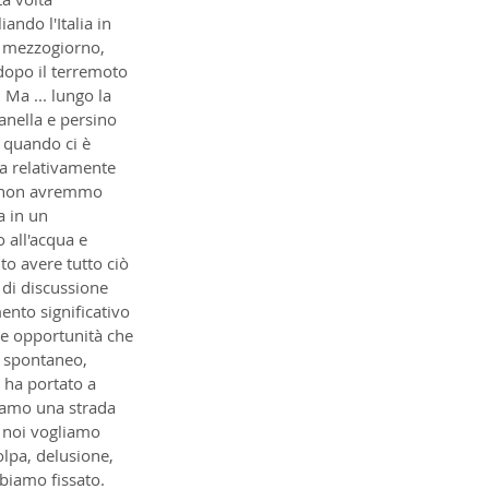
ndo l'Italia in 
o mezzogiorno, 
 dopo il terremoto 
Ma ... lungo la 
anella e persino 
, quando ci è 
a relativamente 
tà non avremmo 
a in un 
all'acqua e 
to avere tutto ciò 
 di discussione 
ento significativo 
le opportunità che 
o spontaneo, 
 ha portato a 
diamo una strada 
 noi vogliamo 
lpa, delusione, 
biamo fissato.