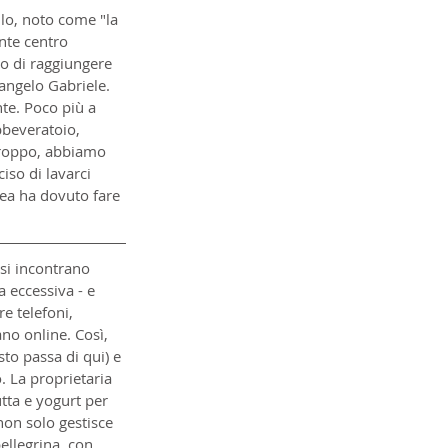
lo, noto come "la 
nte centro 
mo di raggiungere 
cangelo Gabriele. 
te. Poco più a 
beveratoio, 
troppo, abbiamo 
iso di lavarci 
rea ha dovuto fare 
 si incontrano 
 eccessiva - e 
e telefoni, 
no online. Così, 
to passa di qui) e 
 La proprietaria 
utta e yogurt per 
on solo gestisce 
pellegrina, con 