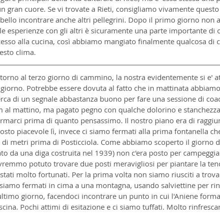
 gran cuore. Se vi trovate a Rieti, consigliamo vivamente questo
o bello incontrare anche altri pellegrini. Dopo il primo giorno non
 le esperienze con gli altri è sicuramente una parte importante di
cesso alla cucina, così abbiamo mangiato finalmente qualcosa di c
esto clima.
 intorno al terzo giorno di cammino, la nostra evidentemente si e' a
o giorno. Potrebbe essere dovuta al fatto che in mattinata abbiam
icerca di un segnale abbastanza buono per fare una sessione di coa
 al mattino, ma pagato pegno con qualche dolorino e stanchezza
fermarci prima di quanto pensassimo. Il nostro piano era di raggiun
osto piacevole lì, invece ci siamo fermati alla prima fontanella c
 di metri prima di Posticciola. Come abbiamo scoperto il giorno d
mato da una diga costruita nel 1939) non c'era posto per campeggiar
vremmo potuto trovare due posti meravigliosi per piantare la tend
ati molto fortunati. Per la prima volta non siamo riusciti a trov
ci siamo fermati in cima a una montagna, usando salviettine per rinf
l'ultimo giorno, facendoci incontrare un punto in cui l'Aniene form
scina. Pochi attimi di esitazione e ci siamo tuffati. Molto rinfrescant