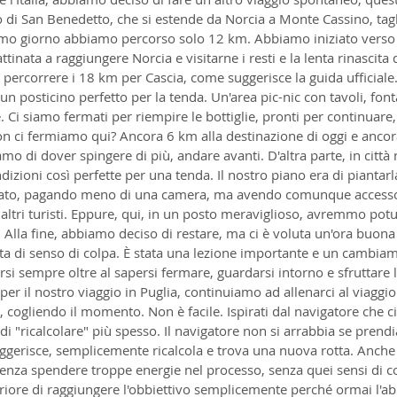
i San Benedetto, che si estende da Norcia a Monte Cassino, taglia
rimo giorno abbiamo percorso solo 12 km. Abbiamo iniziato vers
inata a raggiungere Norcia e visitarne i resti e la lenta rinascita
ercorrere i 18 km per Cascia, come suggerisce la guida ufficiale. 
n posticino perfetto per la tenda. Un'area pic-nic con tavoli, font
. Ci siamo fermati per riempire le bottiglie, pronti per continuare
on ci fermiamo qui? Ancora 6 km alla destinazione di oggi e ancor
mo di dover spingere di più, andare avanti. D'altra parte, in cit
izioni così perfette per una tenda. Il nostro piano era di piantarl
ato, pagando meno di una camera, ma avendo comunque accesso 
 altri turisti. Eppure, qui, in un posto meraviglioso, avremmo potu
Alla fine, abbiamo deciso di restare, ma ci è voluta un'ora buona
rta di senso di colpa. È stata una lezione importante e un cambiam
ersi sempre oltre al sapersi fermare, guardarsi intorno e sfruttare 
per il nostro viaggio in Puglia, continuiamo ad allenarci al viaggi
, cogliendo il momento. Non è facile. Ispirati dal navigatore che ci
i "ricalcolare" più spesso. Il navigatore non si arrabbia se pren
uggerisce, semplicemente ricalcola e trova una nuova rotta. Anche
senza spendere troppe energie nel processo, senza quei sensi di co
riore di raggiungere l'obbiettivo semplicemente perché ormai l'ab