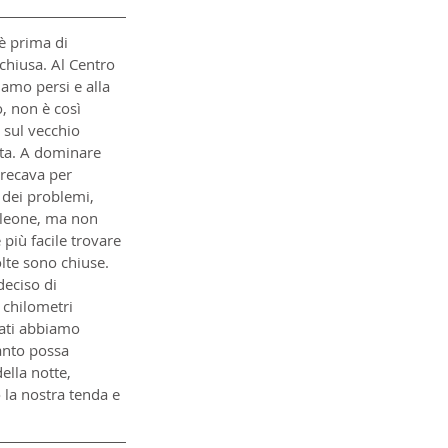
è prima di 
 chiusa. Al Centro 
iamo persi e alla 
, non è così 
 sul vecchio 
ta. A dominare 
 recava per 
 dei problemi, 
leone, ma non 
più facile trovare 
lte sono chiuse. 
eciso di 
 chilometri 
vati abbiamo 
anto possa 
lla notte, 
 la nostra tenda e 