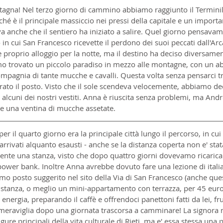
agna! Nel terzo giorno di cammino abbiamo raggiunto il Terminil
 è il principale massiccio nei pressi della capitale e un importa
cava anche che il sentiero ha iniziato a salire. Quel giorno pensava
 in cui San Francesco ricevette il perdono dei suoi peccati dall'Ar
proprio alloggio per la notte, ma il destino ha deciso diversamen
 trovato un piccolo paradiso in mezzo alle montagne, con un ab
compagnia di tante mucche e cavalli. Questa volta senza pensarci 
orato il posto. Visto che il sole scendeva velocemente, abbiamo dec
he alcuni dei nostri vestiti. Anna è riuscita senza problemi, ma And
re una ventina di mucche assetate.
 per il quarto giorno era la principale città lungo il percorso, in cui
rrivati alquanto esausti - anche se la distanza coperta non e' stata
ente una stanza, visto che dopo quattro giorni dovevamo ricaricar
ower bank. Inoltre Anna avrebbe dovuto fare una lezione di italia
o posto suggerito nel sito della Via di San Francesco (anche ques
tanza, o meglio un mini-appartamento con terrazza, per 45 euro.
energia, preparando il caffè e offrendoci panettoni fatti da lei, fr
 meraviglia dopo una giornata trascorsa a camminare! La signora n
igure principali della vita culturale di Rieti, ma e' essa stessa una 