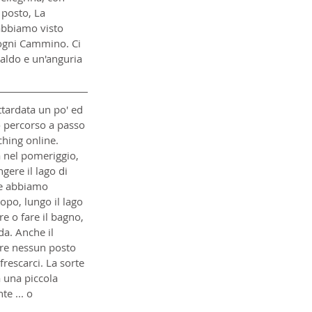
 posto, La 
 abbiamo visto 
 ogni Cammino. Ci 
aldo e un'anguria 
ttardata un po' ed 
o percorso a passo 
ching online. 
 nel pomeriggio, 
gere il lago di 
he abbiamo 
opo, lungo il lago 
e o fare il bagno, 
a. Anche il 
are nessun posto 
rescarci. La sorte 
a una piccola 
e ... o 