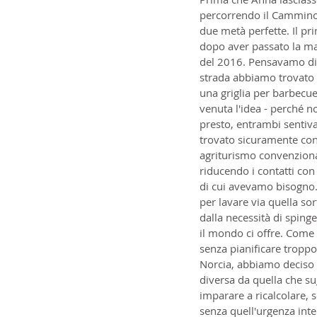
percorrendo il Cammino d
due metà perfette. Il p
dopo aver passato la matt
del 2016. Pensavamo di p
strada abbiamo trovato u
una griglia per barbecue
venuta l'idea - perché n
presto, entrambi sentiva
trovato sicuramente cond
agriturismo convenzion
riducendo i contatti con
di cui avevamo bisogno. 
per lavare via quella so
dalla necessità di sping
il mondo ci offre. Come 
senza pianificare troppo
Norcia, abbiamo deciso d
diversa da quella che s
imparare a ricalcolare, 
senza quell'urgenza inte