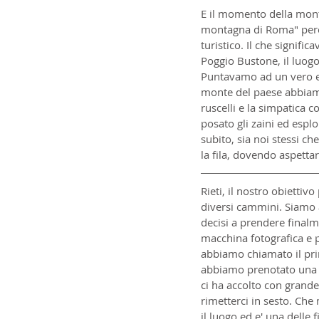
E il momento della mont
montagna di Roma" perché
turistico. Il che signifi
Poggio Bustone, il luogo
Puntavamo ad un vero e 
monte del paese abbiamo
ruscelli e la simpatica 
posato gli zaini ed espl
subito, sia noi stessi c
la fila, dovendo aspetta
Rieti, il nostro obiettivo
diversi cammini. Siamo a
decisi a prendere finalm
macchina fotografica e p
abbiamo chiamato il prim
abbiamo prenotato una s
ci ha accolto con grande 
rimetterci in sesto. Che
il luogo ed e' una delle f