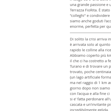
una grande passione e un
Terrazza FioRita. È stat
"colleghi" e condividere
siamo anche goduti l'ac
enorme, perfetta per qu
Di solito la crisi arriva
è arrivata solo al quint
rapido le colline alla r
Abbiamo coperto più km
il che ci ha costretto a 
Turano e di trovare un p
trovato, poche centinaia
(un lago artificiale for
ma nel raggio di 1 km a
giorno dopo non siamo st
con l'acqua e alla fine 
si e' fatta perdonare al
cascata e un'invitante pi
incredibilmente gelida.