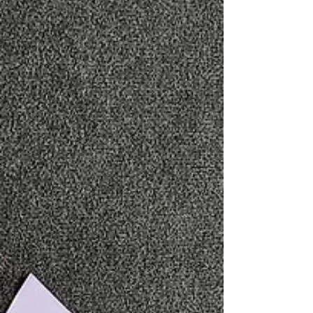
Macedonia dla alternatywnych
turystów/ek
Macedonia, podobnie jak całe Bałkany, to
fascynująca mieszanka różnorodnych kultur,
narodowości, przyrody, smaków. Z pozoru
bliska...