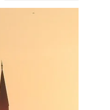
Wcale się tam nie wybieraliśmy. Trochę nie
było po drodze, trochę mówili, że zimą nie
warto. W pierwszej chwili nie mogliśmy
znaleźć...