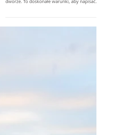
Podróżowanie zimą
Przytulne wnętrze hostelu Youthin w Kluż.
Wielki kubek z gorącą herbatą. I -15 na
dworze. To doskonałe warunki, aby napisać
post o...