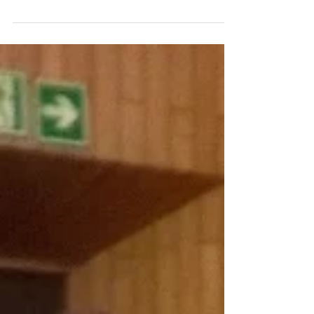
Viaggio intorno al mondo - I primi
giorni
Torniamo alle nostre #MilestoneExperience.
Dopo aver preso la decisione di mollare tutto
e viaggiare per il mondo - che, come
abbiamo...