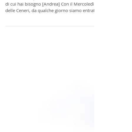
Abbastanza è tutto ciò di cui hai
bisogno
#MilestoneExperience: Abbastanza è tutto ciò
di cui hai bisogno [Andrea] Con il Mercoledì
delle Ceneri, da qualche giorno siamo entrati...