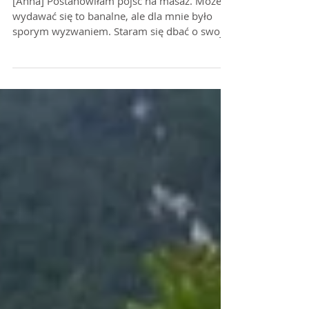
Masaż
[Anna] Postanowiłam pójść na masaż. Może
wydawać się to banalne, ale dla mnie było
sporym wyzwaniem. Staram się dbać o swoje
ciało, ale...