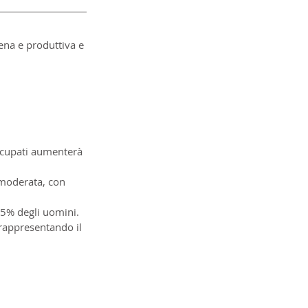
ena e produttiva e 
ccupati aumenterà 
 moderata, con 
75% degli uomini.
rappresentando il 