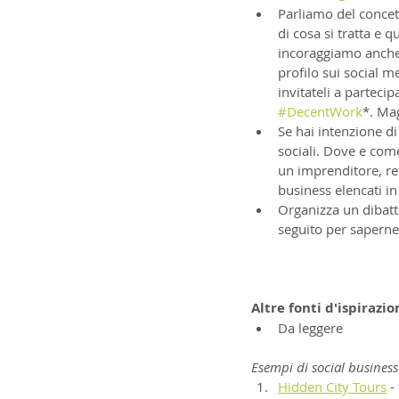
Parliamo del concet
di cosa si tratta e 
incoraggiamo anche
profilo sui social m
invitateli a partecip
#DecentWork
*. Mag
Se hai intenzione di
sociali. Dove e co
un imprenditore, rend
business elencati in
Organizza un dibattit
seguito per saperne
Altre fonti d'ispirazio
Da leggere
Esempi di social business
Hidden City Tours
 -