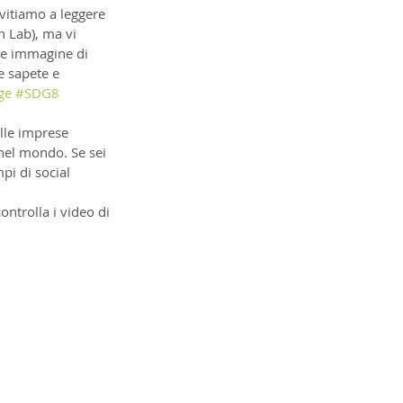
vitiamo a leggere 
n Lab), ma vi 
e immagine di 
e sapete e 
ge
#SDG8
alle imprese 
el mondo. Se sei 
pi di social 
ontrolla i video di 