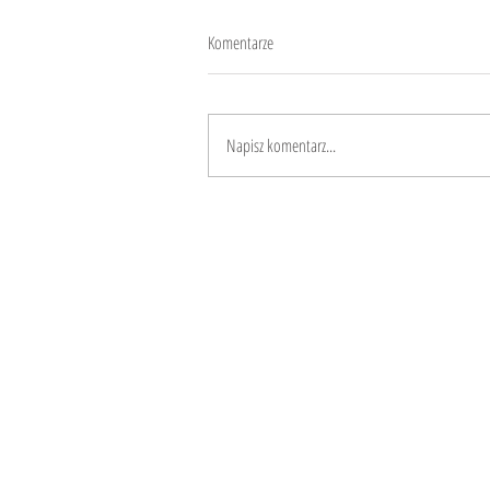
Komentarze
10 anni
Napisz komentarz...