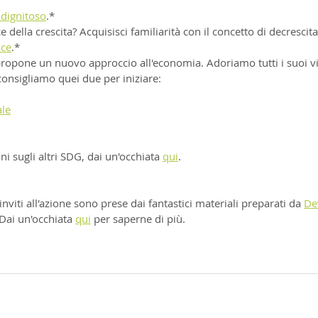
 dignitoso
.*
e della crescita? Acquisisci familiarità con il concetto di decrescit
nce
.*
propone un nuovo approccio all'economia. Adoriamo tutti i suoi vi
consigliamo quei due per iniziare:
ale
i sugli altri SDG, dai un'occhiata 
qui
.
viti all'azione sono prese dai fantastici materiali preparati da 
De
Dai un'occhiata 
qui
 per saperne di più.	