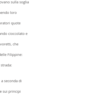
rovano sulla soglia 
nendo loro 
oratori quote 
ando cioccolato e 
voretti, che 
lle Filippine: 
 strada: 
, a seconda di 
 sui principi 