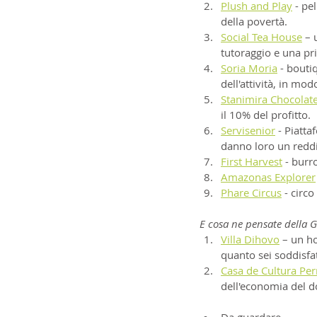
Plush and Play
 - pe
della povertà.
Social Tea House
 – 
tutoraggio e una pr
Soria Moria
 - bouti
dell'attività, in mo
Stanimira Chocolat
il 10% del profitto.
Servisenior
 - Piatta
danno loro un reddit
First Harvest
 - burr
Amazonas Explorer
Phare Circus
 - circ
E cosa ne pensate della 
Villa Dihovo
 – un h
quanto sei soddisfa
Casa de Cultura Pe
dell'economia del d