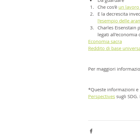
Da guardare
Che cos'è 
un lavoro
E la decrescita invec
l'esempio delle ara
Charles Eisenstain 
legati all'economia 
Economia sacra
Reddito di base univers
Per maggiori informazion
*Queste informazioni e in
Perspectives
 sugli SDG. 