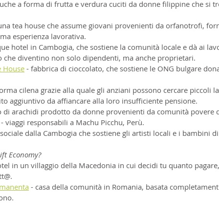
luche a forma di frutta e verdura cuciti da donne filippine che si t
una tea house che assume giovani provenienti da orfanotrofi, for
ima esperienza lavorativa.
que hotel in Cambogia, che sostiene la comunità locale e dà ai lav
do che diventino non solo dipendenti, ma anche proprietari.
e House
 - fabbrica di cioccolato, che sostiene le ONG bulgare don
forma cilena grazie alla quale gli anziani possono cercare piccoli la
o aggiuntivo da affiancare alla loro insufficiente pensione.
o di arachidi prodotto da donne provenienti da comunità povere de
 - viaggi responsabili a Machu Picchu, Perù.
o sociale dalla Cambogia che sostiene gli artisti locali e i bambini di
Gift Economy?
otel in un villaggio della Macedonia in cui decidi tu quanto pagare
tt@.
rmanenta
 - casa della comunità in Romania, basata completamente
ono.