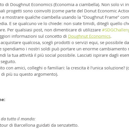
to di Doughnut Economics (Economia a ciambella). Non solo vi in
quali progetti sono coinvolti (come parte del Donut Economic Actio
 a mostrare qualche ciambella usando la "Doughnut Frame" com
edia. E se qualcuno ve lo chiede: non siate timidi, ditegli quello ch
are. Per qualsiasi post, non dimenticare di utilizzare 
#SDGChallen
giori informazioni sul concetto di 
Doughnut Economics
.
 acquistare qualcosa, scegli prodotti o servizi equi, se possibile d
me spendiamo i nostri soldi può portare un enorme cambiamento n
i la tua attività il più social possibile. Lasciati ispirare dagli esem
 seguito.
o con amici, colleghi o familiari: la crescita è l'unica soluzione? (c
 di più su questo argomento).
ne:
 da tutto il mondo:
 tour di Barcellona guidati da senzatetto.